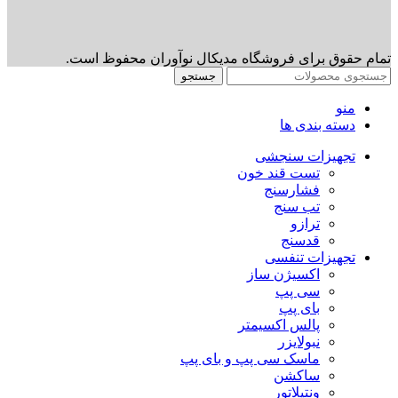
تمام حقوق برای فروشگاه مدیکال نوآوران محفوظ است.
جستجو
منو
دسته بندی ها
تجهیزات سنجشی
تست قند خون
فشارسنج
تب سنج
ترازو
قدسنج
تجهیزات تنفسی
اکسیژن ساز
سی پپ
بای پپ
پالس اکسیمتر
نبولایزر
ماسک سی پپ و بای پپ
ساکشن
ونتیلاتور