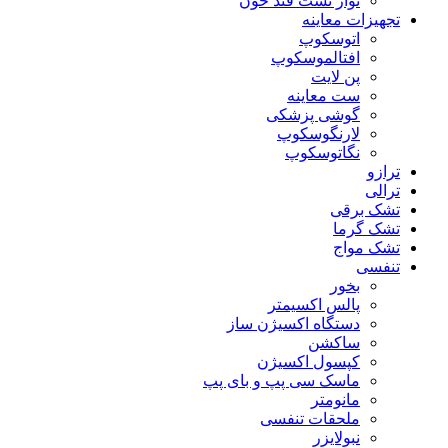
نوار تست قند خون
تجهیزات معاینه
اتوسکوپ
افتالموسکوپ
پن لایت
ست معاینه
گوشی پزشکی
لارنگوسکوپ
نگاتوسکوپ
ترازو
ترالی
تشک برقی
تشک گرما
تشک مواج
تنفسی
بخور
پالس اکسیمتر
دستگاه اکسیژن ساز
ساکشن
کپسول اکسیژن
ماسک سی پپ و بای پپ
مانومتر
ملحقات تنفسی
نبولایزر