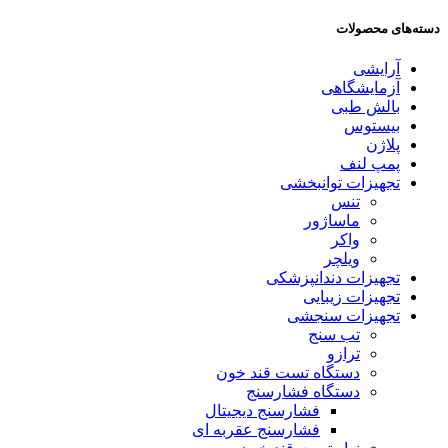
دسته‌های محصولات
آرایشی
آزمایشگاهی
بالش طبی
بیستوس
پلاژن
پمپ لنف
تجهیزات توانبخشی
تنس
ماساژور
واکر
ویلچر
تجهیزات دندانپزشکی
تجهیزات زیبایی
تجهیزات سنجشی
تب سنج
ترازو
دستگاه تست قند خون
دستگاه فشارسنج
فشارسنج دیجیتال
فشارسنج عقربه ای