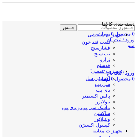
دسته بندی کالاها
جستجو
0
محصول
0
تومان
تجهیزات سنجشی
ورود / ثبت نام
تست قند خون
منو
فشارسنج
تب سنج
ترازو
قدسنج
تجهیزات تنفسی
ورود / ثبت نام
اکسیژن ساز
0
محصول
0
تومان
سی پپ
بای پپ
پالس اکسیمتر
نبولایزر
ماسک سی پپ و بای پپ
ساکشن
ونتیلاتور
کپسول اکسیژن
تجهیزات معاینه