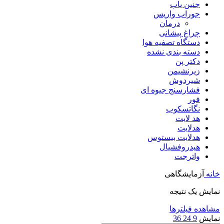
جنین یاب
جوراب واریس
درمان
چراغ پیشانی
دستگاه تصفیه هوا
دسته بندی نشده
دکتر پن
زیرنشیمن
شیردوش
فشارسنج جیوه ای
فور
نگاتسکوب
هد لایت
هدلایت
هدلایت بیستوس
هیدروفشیال
واترجت
خانه
آزمایشگاهی
نمایش یک نتیجه
مشاهده فیلترها
نمایش
9
24
36