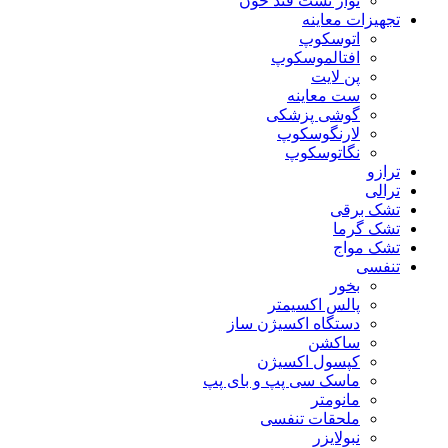
نوار تست قند خون
تجهیزات معاینه
اتوسکوپ
افتالموسکوپ
پن لایت
ست معاینه
گوشی پزشکی
لارنگوسکوپ
نگاتوسکوپ
ترازو
ترالی
تشک برقی
تشک گرما
تشک مواج
تنفسی
بخور
پالس اکسیمتر
دستگاه اکسیژن ساز
ساکشن
کپسول اکسیژن
ماسک سی پپ و بای پپ
مانومتر
ملحقات تنفسی
نبولایزر