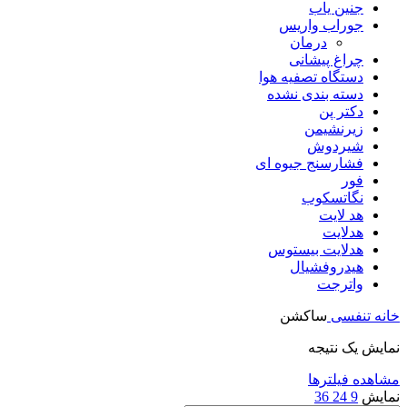
جنین یاب
جوراب واریس
درمان
چراغ پیشانی
دستگاه تصفیه هوا
دسته بندی نشده
دکتر پن
زیرنشیمن
شیردوش
فشارسنج جیوه ای
فور
نگاتسکوب
هد لایت
هدلایت
هدلایت بیستوس
هیدروفشیال
واترجت
خانه
تنفسی
ساکشن
نمایش یک نتیجه
مشاهده فیلترها
نمایش
9
24
36