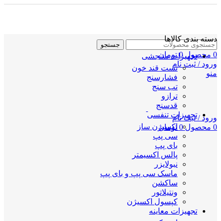
دسته بندی کالاها
جستجو
0
محصول
0
تومان
تجهیزات سنجشی
ورود / ثبت نام
تست قند خون
منو
فشارسنج
تب سنج
ترازو
قدسنج
تجهیزات تنفسی
ورود / ثبت نام
اکسیژن ساز
0
محصول
0
تومان
سی پپ
بای پپ
پالس اکسیمتر
نبولایزر
ماسک سی پپ و بای پپ
ساکشن
ونتیلاتور
کپسول اکسیژن
تجهیزات معاینه