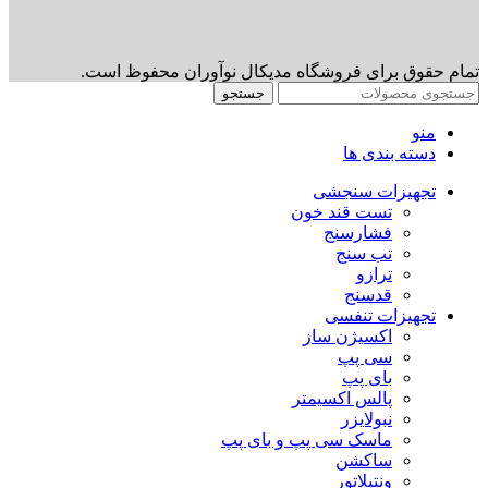
تمام حقوق برای فروشگاه مدیکال نوآوران محفوظ است.
جستجو
منو
دسته بندی ها
تجهیزات سنجشی
تست قند خون
فشارسنج
تب سنج
ترازو
قدسنج
تجهیزات تنفسی
اکسیژن ساز
سی پپ
بای پپ
پالس اکسیمتر
نبولایزر
ماسک سی پپ و بای پپ
ساکشن
ونتیلاتور