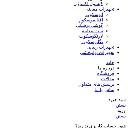
کپسول اکسیژن
تجهیزات معاینه
اتوسکوپ
افتالموسکوپ
گوشی پزشکی
ست معاینه
لارنگوسکوپ
نگاتوسکوپ
تجهیزات زیبایی
تجهیزات توانبخشی
خانه
درباره ما
فروشگاه
مقالات
پرسش های متداول
تماس با ما
سبد خرید
بستن
ورود
بستن
هنوز حساب کاربری ندارید؟