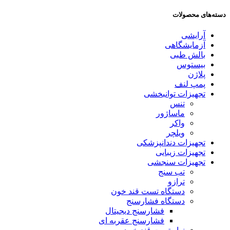
دسته‌های محصولات
آرایشی
آزمایشگاهی
بالش طبی
بیستوس
پلاژن
پمپ لنف
تجهیزات توانبخشی
تنس
ماساژور
واکر
ویلچر
تجهیزات دندانپزشکی
تجهیزات زیبایی
تجهیزات سنجشی
تب سنج
ترازو
دستگاه تست قند خون
دستگاه فشارسنج
فشارسنج دیجیتال
فشارسنج عقربه ای