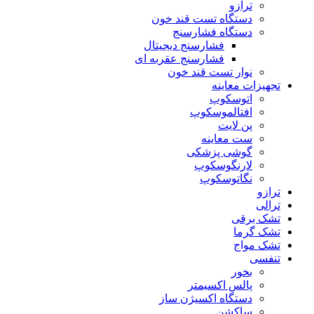
ترازو
دستگاه تست قند خون
دستگاه فشارسنج
فشارسنج دیجیتال
فشارسنج عقربه ای
نوار تست قند خون
تجهیزات معاینه
اتوسکوپ
افتالموسکوپ
پن لایت
ست معاینه
گوشی پزشکی
لارنگوسکوپ
نگاتوسکوپ
ترازو
ترالی
تشک برقی
تشک گرما
تشک مواج
تنفسی
بخور
پالس اکسیمتر
دستگاه اکسیژن ساز
ساکشن