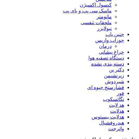
کپسول اکسیژن
ماسک سی پپ و بای پپ
مانومتر
ملحقات تنفسی
نبولایزر
جنین یاب
جوراب واریس
درمان
چراغ پیشانی
دستگاه تصفیه هوا
دسته بندی نشده
دکتر پن
زیرنشیمن
شیردوش
فشارسنج جیوه ای
فور
نگاتسکوب
هد لایت
هدلایت
هدلایت بیستوس
هیدروفشیال
واترجت