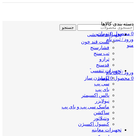
دسته بندی کالاها
جستجو
0
محصول
0
تومان
تجهیزات سنجشی
ورود / ثبت نام
تست قند خون
منو
فشارسنج
تب سنج
ترازو
قدسنج
تجهیزات تنفسی
ورود / ثبت نام
اکسیژن ساز
0
محصول
0
تومان
سی پپ
بای پپ
پالس اکسیمتر
نبولایزر
ماسک سی پپ و بای پپ
ساکشن
ونتیلاتور
کپسول اکسیژن
تجهیزات معاینه