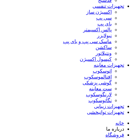
قدسنج
تجهیزات تنفسی
اکسیژن ساز
سی پپ
بای پپ
پالس اکسیمتر
نبولایزر
ماسک سی پپ و بای پپ
ساکشن
ونتیلاتور
کپسول اکسیژن
تجهیزات معاینه
اتوسکوپ
افتالموسکوپ
گوشی پزشکی
ست معاینه
لارنگوسکوپ
نگاتوسکوپ
تجهیزات زیبایی
تجهیزات توانبخشی
خانه
درباره ما
فروشگاه