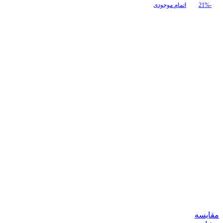
530,000 تومان
385,000 تومان.
-21%
اتمام موجودی
بود.
مقایسه