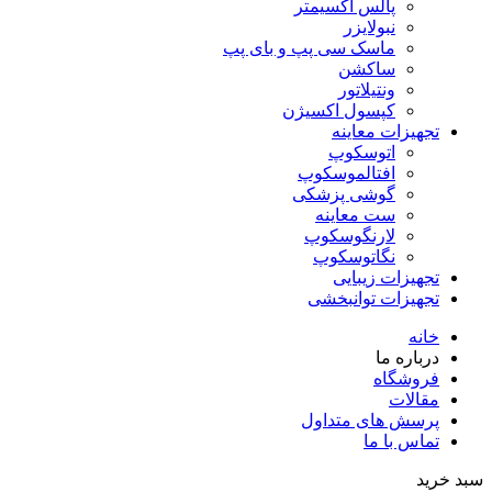
پالس اکسیمتر
نبولایزر
ماسک سی پپ و بای پپ
ساکشن
ونتیلاتور
کپسول اکسیژن
تجهیزات معاینه
اتوسکوپ
افتالموسکوپ
گوشی پزشکی
ست معاینه
لارنگوسکوپ
نگاتوسکوپ
تجهیزات زیبایی
تجهیزات توانبخشی
خانه
درباره ما
فروشگاه
مقالات
پرسش های متداول
تماس با ما
سبد خرید