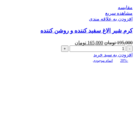
مقایسه
مشاهده سریع
افزودن به علاقه مندی
کرم شیر الاغ سفید کننده و روشن کننده
قیمت
قیمت
195,000
تومان
165,000
تومان
کرم
اصلی:
فعلی:
شیر
195,000 تومان
165,000 تومان.
افزودن به سبد خرید
الاغ
بود.
-20%
اتمام موجودی
سفید
کننده
و
روشن
کننده
عدد