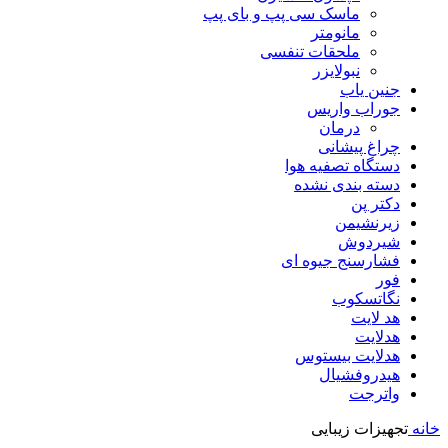
ماسک سی پپ و بای پپ
مانومتر
ملحقات تنفسی
نبولایزر
جنین یاب
جوراب واریس
درمان
چراغ پیشانی
دستگاه تصفیه هوا
دسته بندی نشده
دکتر پن
زیرنشیمن
شیردوش
فشارسنج جیوه ای
فور
نگاتسکوب
هد لایت
هدلایت
هدلایت بیستوس
هیدروفشیال
واترجت
خانه
تجهیزات زیبایی