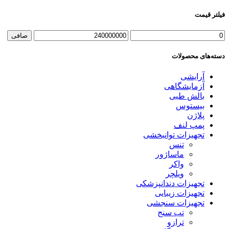
فیلتر قیمت
حداقل
حداكثر
صافی
قیمت
قيمت
دسته‌های محصولات
آرایشی
آزمایشگاهی
بالش طبی
بیستوس
پلاژن
پمپ لنف
تجهیزات توانبخشی
تنس
ماساژور
واکر
ویلچر
تجهیزات دندانپزشکی
تجهیزات زیبایی
تجهیزات سنجشی
تب سنج
ترازو