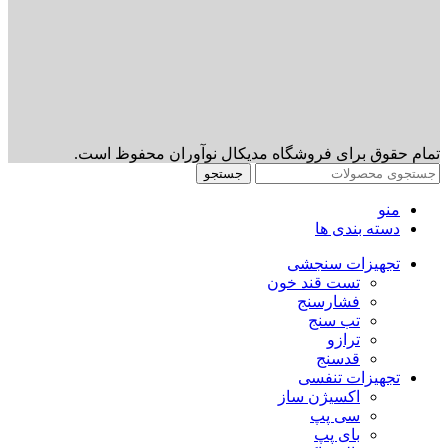
تمام حقوق برای فروشگاه مدیکال نوآوران محفوظ است.
جستجو
منو
دسته بندی ها
تجهیزات سنجشی
تست قند خون
فشارسنج
تب سنج
ترازو
قدسنج
تجهیزات تنفسی
اکسیژن ساز
سی پپ
بای پپ