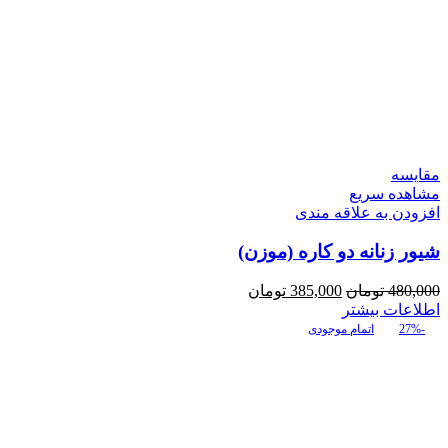
مقایسه
مشاهده سریع
افزودن به علاقه مندی
شیور زنانه دو کاره (موزن)
قیمت
قیمت
480,000
تومان
385,000
تومان
اصلی:
فعلی:
اطلاعات بیشتر
480,000 تومان
385,000 تومان.
-27%
اتمام موجودی
بود.