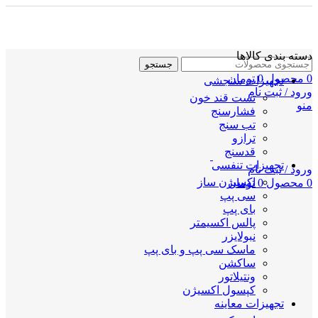
دسته بندی کالاها
جستجو
0
محصول
0
تومان
تجهیزات سنجشی
ورود / ثبت نام
تست قند خون
منو
فشارسنج
تب سنج
ترازو
قدسنج
تجهیزات تنفسی
ورود / ثبت نام
اکسیژن ساز
0
محصول
0
تومان
سی پپ
بای پپ
پالس اکسیمتر
نبولایزر
ماسک سی پپ و بای پپ
ساکشن
ونتیلاتور
کپسول اکسیژن
تجهیزات معاینه