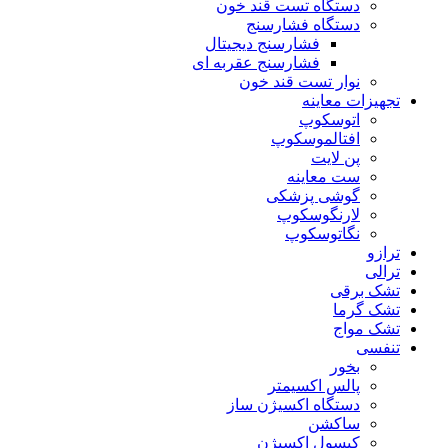
دستگاه تست قند خون
دستگاه فشارسنج
فشارسنج دیجیتال
فشارسنج عقربه ای
نوار تست قند خون
تجهیزات معاینه
اتوسکوپ
افتالموسکوپ
پن لایت
ست معاینه
گوشی پزشکی
لارنگوسکوپ
نگاتوسکوپ
ترازو
ترالی
تشک برقی
تشک گرما
تشک مواج
تنفسی
بخور
پالس اکسیمتر
دستگاه اکسیژن ساز
ساکشن
کپسول اکسیژن