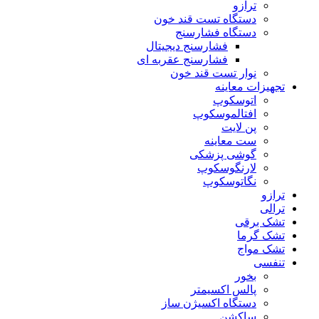
ترازو
دستگاه تست قند خون
دستگاه فشارسنج
فشارسنج دیجیتال
فشارسنج عقربه ای
نوار تست قند خون
تجهیزات معاینه
اتوسکوپ
افتالموسکوپ
پن لایت
ست معاینه
گوشی پزشکی
لارنگوسکوپ
نگاتوسکوپ
ترازو
ترالی
تشک برقی
تشک گرما
تشک مواج
تنفسی
بخور
پالس اکسیمتر
دستگاه اکسیژن ساز
ساکشن