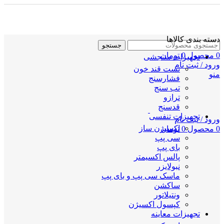
دسته بندی کالاها
جستجو
0
محصول
0
تومان
تجهیزات سنجشی
ورود / ثبت نام
تست قند خون
منو
فشارسنج
تب سنج
ترازو
قدسنج
تجهیزات تنفسی
ورود / ثبت نام
اکسیژن ساز
0
محصول
0
تومان
سی پپ
بای پپ
پالس اکسیمتر
نبولایزر
ماسک سی پپ و بای پپ
ساکشن
ونتیلاتور
کپسول اکسیژن
تجهیزات معاینه