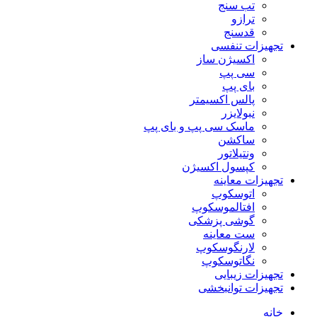
تب سنج
ترازو
قدسنج
تجهیزات تنفسی
اکسیژن ساز
سی پپ
بای پپ
پالس اکسیمتر
نبولایزر
ماسک سی پپ و بای پپ
ساکشن
ونتیلاتور
کپسول اکسیژن
تجهیزات معاینه
اتوسکوپ
افتالموسکوپ
گوشی پزشکی
ست معاینه
لارنگوسکوپ
نگاتوسکوپ
تجهیزات زیبایی
تجهیزات توانبخشی
خانه