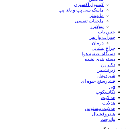
کپسول اکسیژن
ماسک سی پپ و بای پپ
مانومتر
ملحقات تنفسی
نبولایزر
جنین یاب
جوراب واریس
درمان
چراغ پیشانی
دستگاه تصفیه هوا
دسته بندی نشده
دکتر پن
زیرنشیمن
شیردوش
فشارسنج جیوه ای
فور
نگاتسکوب
هد لایت
هدلایت
هدلایت بیستوس
هیدروفشیال
واترجت