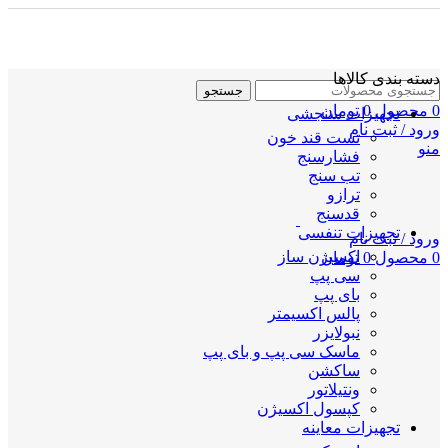
دسته بندی کالاها
جستجو
0
محصول
0
تومان
تجهیزات سنجشی
ورود / ثبت نام
تست قند خون
منو
فشارسنج
تب سنج
ترازو
قدسنج
تجهیزات تنفسی
ورود / ثبت نام
اکسیژن ساز
0
محصول
0
تومان
سی پپ
بای پپ
پالس اکسیمتر
نبولایزر
ماسک سی پپ و بای پپ
ساکشن
ونتیلاتور
کپسول اکسیژن
تجهیزات معاینه