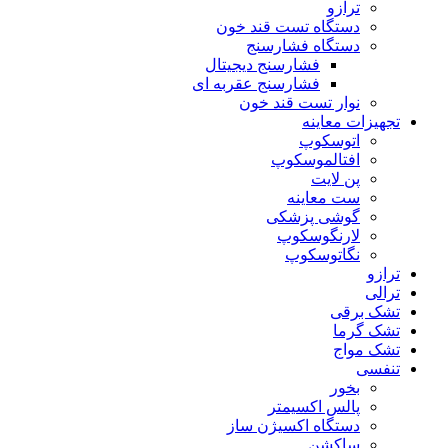
ترازو
دستگاه تست قند خون
دستگاه فشارسنج
فشارسنج دیجیتال
فشارسنج عقربه ای
نوار تست قند خون
تجهیزات معاینه
اتوسکوپ
افتالموسکوپ
پن لایت
ست معاینه
گوشی پزشکی
لارنگوسکوپ
نگاتوسکوپ
ترازو
ترالی
تشک برقی
تشک گرما
تشک مواج
تنفسی
بخور
پالس اکسیمتر
دستگاه اکسیژن ساز
ساکشن