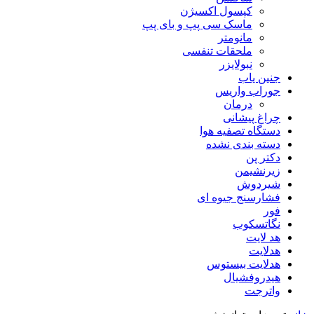
کپسول اکسیژن
ماسک سی پپ و بای پپ
مانومتر
ملحقات تنفسی
نبولایزر
جنین یاب
جوراب واریس
درمان
چراغ پیشانی
دستگاه تصفیه هوا
دسته بندی نشده
دکتر پن
زیرنشیمن
شیردوش
فشارسنج جیوه ای
فور
نگاتسکوب
هد لایت
هدلایت
هدلایت بیستوس
هیدروفشیال
واترجت