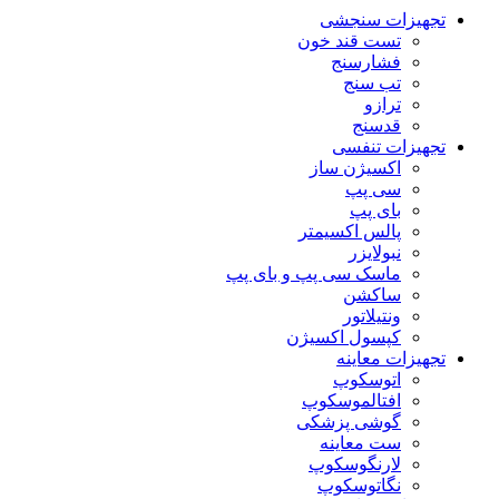
تجهیزات سنجشی
تست قند خون
فشارسنج
تب سنج
ترازو
قدسنج
تجهیزات تنفسی
اکسیژن ساز
سی پپ
بای پپ
پالس اکسیمتر
نبولایزر
ماسک سی پپ و بای پپ
ساکشن
ونتیلاتور
کپسول اکسیژن
تجهیزات معاینه
اتوسکوپ
افتالموسکوپ
گوشی پزشکی
ست معاینه
لارنگوسکوپ
نگاتوسکوپ