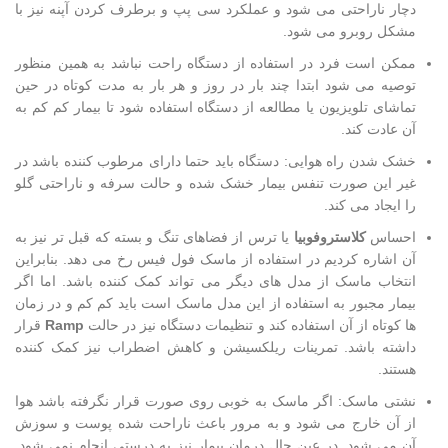
دچار ناراحتی می شود و عملکرد سی پپ و برطرف کردن آپنه نیز با
مشکل روبرو می شود.
ممکن است فرد در استفاده از دستگاه راحت نباشد به همین منظور
توصیه می شود ابتدا چند بار در روز و هر بار به مدت کوتاه در حین
تماشای تلویزیون یا مطالعه از دستگاه استفاده شود تا بیمار کم کم به
آن عادت کند.
خشک شدن راه هوایی: دستگاه باید حتما دارای مرطوب کننده باشد در
غیر این صورت تنفس بیمار خشک شده و حالت سرفه و ناراحتی گلو
را ایجاد می کند.
احساس
کلاستروفوبیا
یا ترس از فضاهای تنگ و بسته که قبل تر نیز به
آن اشاره کردیم در استفاده از ماسک فول فیس رخ می دهد. بنابراین
انتخاب ماسک از مدل های دیگر می تواند کمک کننده باشد. اما اگر
بیمار مجبور به استفاده از این مدل ماسک است باید کم کم و در زمان
ها کوتاه از آن استفاده کند و تنظیمات دستگاه نیز در حالت
Ramp
قرار
داشته باشد. تمرینات ریلکسیشن و کاهش اضطراب نیز کمک کننده
هستند.
نشتی ماسک: اگر ماسک به خوبی روی صورت قرار نگرفته باشد هوا
از آن خارج می شود و به مرور باعث ناراحت شده پوست و سوزش
آن می شود. در عین حال درمان بیمار نیز به درستی انجام نمی شود.