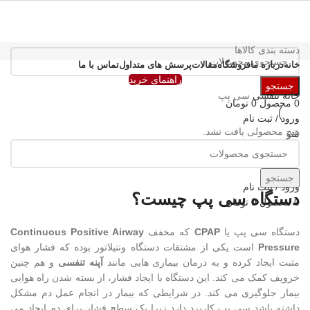
دسته بندی کالاها
خانه
درباره ما
فروشگاه
مقالات
پرسش های متداول
تماس با ما
راهنمای خرید
جستجو
خانه
تنفسی
سی پپ
0
محصول
0
تومان
ورود / ثبت نام
هیچ محصولی یافت نشد.
منو
جستجو
ورود / ثبت نام
دستگاه سی پپ چیست؟
0
محصول
0
تومان
دستگاه سی پپ یا
CPAP
که مخفف
Continuous Positive Airway
Pressure
است یکی از مشتقات دستگاه ونتیلاتور بوده که فشار هوای
مثبت ایجاد کرده و به درمان بیماری هایی مانند
آپنه تنفسی
و هم چنین
خروپف کمک می کند. این دستگاه با ایجاد فشار، از بسته شدن راه هوایی
بیمار جلوگیری می کند. در شرایطی که بیمار در انجام عمل دم مشکل
داشته باشد سی پپ کاربرد دارد زیرا یک سطح فشار برای دم ایجاد می