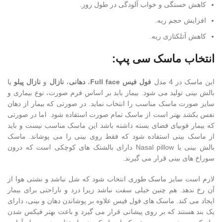
کاهش خستگی و خواب آلودگی در طول روز.
افزایش حجم ریه.
کاهش آتلکتازی ریه.
انتخاب ماسک سی پپ:
این ماسک در 4 مدل
فول فیس Full face
،
دهانی
،
نازال
و
نازال پیلو
یا
بالش بینی تولید می شود. بیمار باید بر اساس فرم صورت، نوع بیماری و
سایز صورت ماسک مناسب را انتخاب نماید. در صورتی که بیمار از دهان
نفس بکشد بهتر است از ماسک تمام صورت استفاده شود. اما در صورتی
که بیمار فوبیای فضای بسته داشته باشد این ماسک مناسب نیست و باید
از ماسک بینی استفاده شود که فقط روی بینی را می پوشاند. ماسک
بالش بینی یا Nasal pillow دارای بالشتک های کوچکی است که درون
سوراخ های بینی قرار می گیرند.
لازم است سایز ماسک طوری انتخاب شود که شل نباشد و نشتی هوا از
آن رخ ندهد. هم چنین خیلی سفت نباشد زیرا درد و ناراحتی برای بیمار
ایجاد می کند. ماسک های فول فیس علاوه بر پوشاندن دهان و بینی، دارای
یک بند هستند که بر روی پیشانی قرار می گیرد و باعث بهتر فیکس شدن