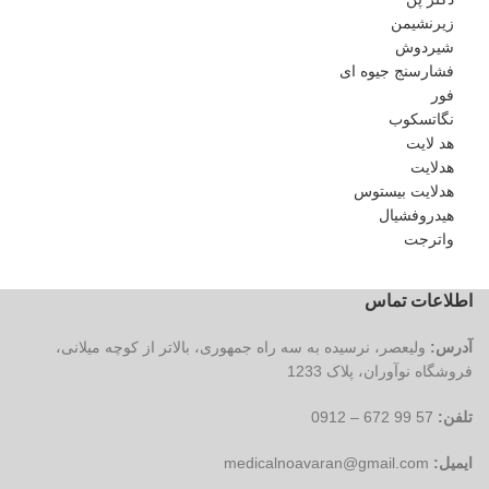
زیرنشیمن
شیردوش
فشارسنج جیوه ای
فور
نگاتسکوب
هد لایت
هدلایت
هدلایت بیستوس
هیدروفشیال
واترجت
اطلاعات تماس
آدرس:
ولیعصر، نرسیده به سه راه جمهوری، بالاتر از کوچه میلانی،
فروشگاه نوآوران، پلاک 1233
تلفن:
57 99 672 – 0912
ایمیل:
medicalnoavaran@gmail.com