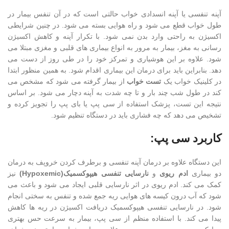
آپنه تنفسی یا آپنه انسدادی خواب حالتی است که در آن تنفس بیمار در
طول خواب قطع می شود و راه هوایی بسته می شود. در چنین شرایطی
اکسیژن به راحتی وارد بدن نمی شود. با تکرار آپنه و کاهش اکسیژن
رسانی به مغز، بیمار به مرور به انواع بیماری های قلبی و مغزی مبتلا می
شود. علاوه بر این هوشیاری و تمرکز خود را در طی روز از دست می
دهد. بنابراین باید برای درمان این بیماری اقدام شود. به همین منظور ابتدا
در کلینیک خواب یک
تست خواب
از بیمار گرفته می شود که مشخص می
کند در طول شب چند بار و تا چه شدت به آپنه دچار می شود. بر اساس
نتیجه این تست، پزشک استفاده از سی پپ یا بای پپ را تجویز کرده و
تشخیص می دهد که چه فشاری باید در دستگاه تنظیم شود.
کاربرد سی پپ:
این دستگاه علاوه بر درمان آپنه تنفسی و برطرف کردن خروپف به درمان
دو بیماری
ادم ریوی
و
نارسایی تنفسی هیپوکسمیک(Hypoxemic)
نیز
کمک می کند. ادم ریوی در اثر نارسایی قلبی ایجاد می شود و باعث می
شود که آب درون کیسه های هوایی ریه جمع شده و تنفس به سختی انجام
شود. در نارسایی تنفسی هیپوکسمیک دریافت اکسیژن در ریه ها کاهش
پیدا می کند. با استفاده منظم از سی پپ، بیمار به سرعت حس بهتری