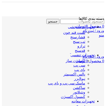
دسته بندی کالاها
جستجو
0
محصول
0
تومان
تجهیزات سنجشی
ورود / ثبت نام
تست قند خون
منو
فشارسنج
تب سنج
ترازو
قدسنج
تجهیزات تنفسی
ورود / ثبت نام
اکسیژن ساز
0
محصول
0
تومان
سی پپ
بای پپ
پالس اکسیمتر
نبولایزر
ماسک سی پپ و بای پپ
ساکشن
ونتیلاتور
کپسول اکسیژن
تجهیزات معاینه