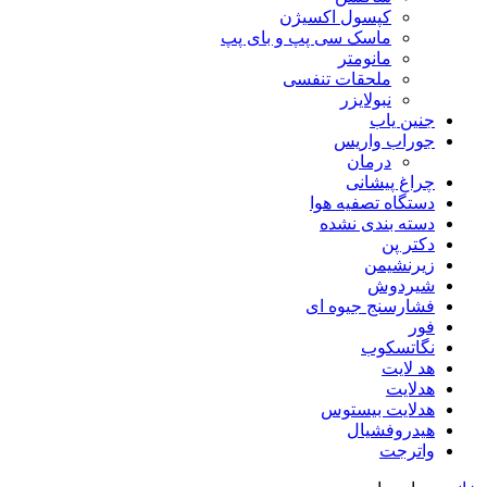
کپسول اکسیژن
ماسک سی پپ و بای پپ
مانومتر
ملحقات تنفسی
نبولایزر
جنین یاب
جوراب واریس
درمان
چراغ پیشانی
دستگاه تصفیه هوا
دسته بندی نشده
دکتر پن
زیرنشیمن
شیردوش
فشارسنج جیوه ای
فور
نگاتسکوب
هد لایت
هدلایت
هدلایت بیستوس
هیدروفشیال
واترجت