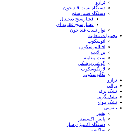
ترازو
دستگاه تست قند خون
دستگاه فشارسنج
فشارسنج دیجیتال
فشارسنج عقربه ای
نوار تست قند خون
تجهیزات معاینه
اتوسکوپ
افتالموسکوپ
پن لایت
ست معاینه
گوشی پزشکی
لارنگوسکوپ
نگاتوسکوپ
ترازو
ترالی
تشک برقی
تشک گرما
تشک مواج
تنفسی
بخور
پالس اکسیمتر
دستگاه اکسیژن ساز
ساکشن