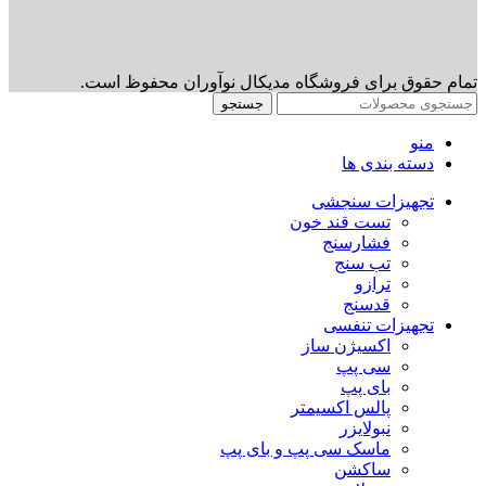
تمام حقوق برای فروشگاه مدیکال نوآوران محفوظ است.
جستجو
منو
دسته بندی ها
تجهیزات سنجشی
تست قند خون
فشارسنج
تب سنج
ترازو
قدسنج
تجهیزات تنفسی
اکسیژن ساز
سی پپ
بای پپ
پالس اکسیمتر
نبولایزر
ماسک سی پپ و بای پپ
ساکشن