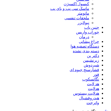
کپسول اکسیژن
ماسک سی پپ و بای پپ
مانومتر
ملحقات تنفسی
نبولایزر
جنین یاب
جوراب واریس
درمان
چراغ پیشانی
دستگاه تصفیه هوا
دسته بندی نشده
دکتر پن
زیرنشیمن
شیردوش
فشارسنج جیوه ای
فور
نگاتسکوب
هد لایت
هدلایت
هدلایت بیستوس
هیدروفشیال
واترجت