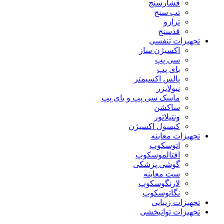
فشارسنج
تب سنج
ترازو
قدسنج
تجهیزات تنفسی
اکسیژن ساز
سی پپ
بای پپ
پالس اکسیمتر
نبولایزر
ماسک سی پپ و بای پپ
ساکشن
ونتیلاتور
کپسول اکسیژن
تجهیزات معاینه
اتوسکوپ
افتالموسکوپ
گوشی پزشکی
ست معاینه
لارنگوسکوپ
نگاتوسکوپ
تجهیزات زیبایی
تجهیزات توانبخشی