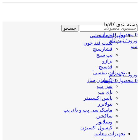
دسته بندی کالاها
جستجو
0
محصول
0
تومان
تجهیزات سنجشی
ورود / ثبت نام
تست قند خون
منو
فشارسنج
تب سنج
ترازو
قدسنج
تجهیزات تنفسی
ورود / ثبت نام
اکسیژن ساز
0
محصول
0
تومان
سی پپ
بای پپ
پالس اکسیمتر
نبولایزر
ماسک سی پپ و بای پپ
ساکشن
ونتیلاتور
کپسول اکسیژن
تجهیزات معاینه