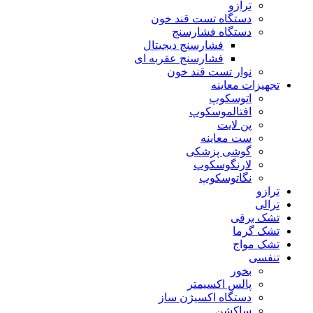
ترازو
دستگاه تست قند خون
دستگاه فشارسنج
فشارسنج دیجیتال
فشارسنج عقربه ای
نوار تست قند خون
تجهیزات معاینه
اتوسکوپ
افتالموسکوپ
پن لایت
ست معاینه
گوشی پزشکی
لارنگوسکوپ
نگاتوسکوپ
ترازو
ترالی
تشک برقی
تشک گرما
تشک مواج
تنفسی
بخور
پالس اکسیمتر
دستگاه اکسیژن ساز
ساکشن