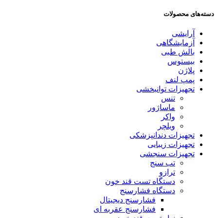
دسته‌های محصولات
آرایشی
آزمایشگاهی
بالش طبی
بیستوس
پلاژن
پمپ لنف
تجهیزات توانبخشی
تنس
ماساژور
واکر
ویلچر
تجهیزات دندانپزشکی
تجهیزات زیبایی
تجهیزات سنجشی
تب سنج
ترازو
دستگاه تست قند خون
دستگاه فشارسنج
فشارسنج دیجیتال
فشارسنج عقربه ای