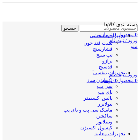
دسته بندی کالاها
جستجو
0
محصول
0
تومان
تجهیزات سنجشی
ورود / ثبت نام
تست قند خون
منو
فشارسنج
تب سنج
ترازو
قدسنج
تجهیزات تنفسی
ورود / ثبت نام
اکسیژن ساز
0
محصول
0
تومان
سی پپ
بای پپ
پالس اکسیمتر
نبولایزر
ماسک سی پپ و بای پپ
ساکشن
ونتیلاتور
کپسول اکسیژن
تجهیزات معاینه