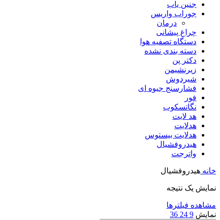
جنین یاب
جوراب واریس
درمان
چراغ پیشانی
دستگاه تصفیه هوا
دسته بندی نشده
دکتر پن
زیرنشیمن
شیردوش
فشارسنج جیوه ای
فور
نگاتسکوب
هد لایت
هدلایت
هدلایت بیستوس
هیدروفشیال
واترجت
خانه
هیدروفشیال
نمایش یک نتیجه
مشاهده فیلترها
نمایش
9
24
36