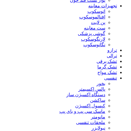
نوار تست قند خون
تجهیزات معاینه
اتوسکوپ
افتالموسکوپ
پن لایت
ست معاینه
گوشی پزشکی
لارنگوسکوپ
نگاتوسکوپ
ترازو
ترالی
تشک برقی
تشک گرما
تشک مواج
تنفسی
بخور
پالس اکسیمتر
دستگاه اکسیژن ساز
ساکشن
کپسول اکسیژن
ماسک سی پپ و بای پپ
مانومتر
ملحقات تنفسی
نبولایزر