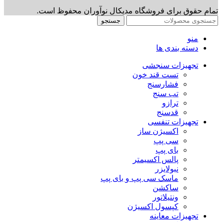
تمام حقوق برای فروشگاه مدیکال نوآوران محفوظ است.
جستجو
منو
دسته بندی ها
تجهیزات سنجشی
تست قند خون
فشارسنج
تب سنج
ترازو
قدسنج
تجهیزات تنفسی
اکسیژن ساز
سی پپ
بای پپ
پالس اکسیمتر
نبولایزر
ماسک سی پپ و بای پپ
ساکشن
ونتیلاتور
کپسول اکسیژن
تجهیزات معاینه