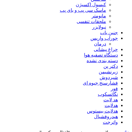
کپسول اکسیژن
ماسک سی پپ و بای پپ
مانومتر
ملحقات تنفسی
نبولایزر
جنین یاب
جوراب واریس
درمان
چراغ پیشانی
دستگاه تصفیه هوا
دسته بندی نشده
دکتر پن
زیرنشیمن
شیردوش
فشارسنج جیوه ای
فور
نگاتسکوب
هد لایت
هدلایت
هدلایت بیستوس
هیدروفشیال
واترجت