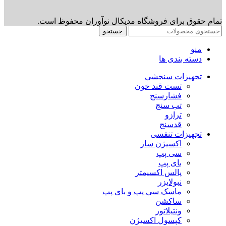
تمام حقوق برای فروشگاه مدیکال نوآوران محفوظ است.
جستجو
منو
دسته بندی ها
تجهیزات سنجشی
تست قند خون
فشارسنج
تب سنج
ترازو
قدسنج
تجهیزات تنفسی
اکسیژن ساز
سی پپ
بای پپ
پالس اکسیمتر
نبولایزر
ماسک سی پپ و بای پپ
ساکشن
ونتیلاتور
کپسول اکسیژن