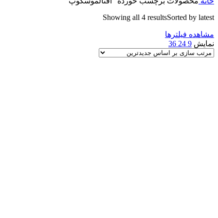
خانه
محصولات برچسب خورده “افتالموسکوپ”
Showing all 4 results
Sorted by latest
مشاهده فیلترها
نمایش
9
24
36