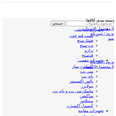
دسته بندی کالاها
جستجو
0
محصول
0
تومان
تجهیزات سنجشی
ورود / ثبت نام
تست قند خون
منو
فشارسنج
تب سنج
ترازو
قدسنج
تجهیزات تنفسی
ورود / ثبت نام
اکسیژن ساز
0
محصول
0
تومان
سی پپ
بای پپ
پالس اکسیمتر
نبولایزر
ماسک سی پپ و بای پپ
ساکشن
ونتیلاتور
کپسول اکسیژن
تجهیزات معاینه