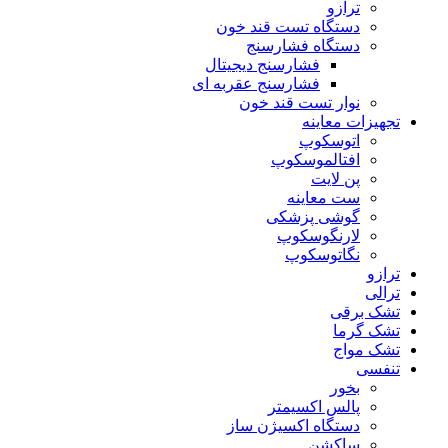
ترازو
دستگاه تست قند خون
دستگاه فشارسنج
فشارسنج دیجیتال
فشارسنج عقربه ای
نوار تست قند خون
تجهیزات معاینه
اتوسکوپ
افتالموسکوپ
پن لایت
ست معاینه
گوشی پزشکی
لارنگوسکوپ
نگاتوسکوپ
ترازو
ترالی
تشک برقی
تشک گرما
تشک مواج
تنفسی
بخور
پالس اکسیمتر
دستگاه اکسیژن ساز
ساکشن