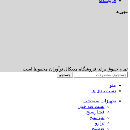
فروشگاه
مجوز ها
تمام حقوق برای فروشگاه مدیکال نوآوران محفوظ است.
جستجو
منو
دسته بندی ها
تجهیزات سنجشی
تست قند خون
فشارسنج
تب سنج
ترازو
قدسنج