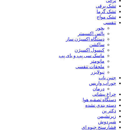
ترالی
تشک برقی
تشک گرما
تشک مواج
تنفسی
بخور
پالس اکسیمتر
دستگاه اکسیژن ساز
ساکشن
کپسول اکسیژن
ماسک سی پپ و بای پپ
مانومتر
ملحقات تنفسی
نبولایزر
جنین یاب
جوراب واریس
درمان
چراغ پیشانی
دستگاه تصفیه هوا
دسته بندی نشده
دکتر پن
زیرنشیمن
شیردوش
فشارسنج جیوه ای