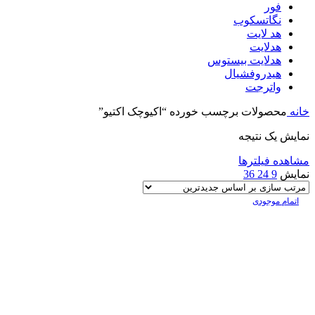
فور
نگاتسکوب
هد لایت
هدلایت
هدلایت بیستوس
هیدروفشیال
واترجت
خانه
محصولات برچسب خورده “اکیوچک اکتیو”
نمایش یک نتیجه
مشاهده فیلترها
نمایش
9
24
36
اتمام موجودی