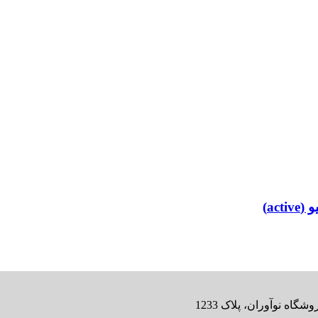
اه نوآوران، پلاک 1233