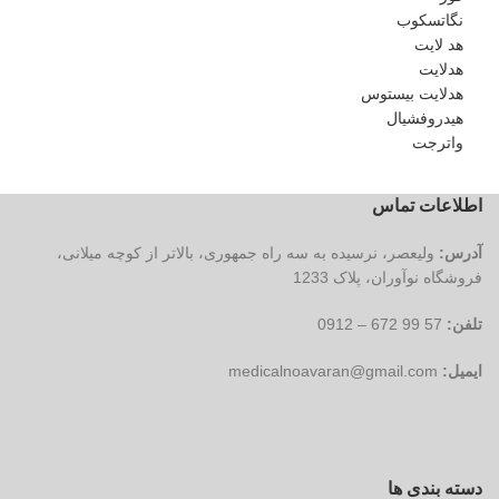
نگاتسکوب
هد لایت
هدلایت
هدلایت بیستوس
هیدروفشیال
واترجت
اطلاعات تماس
آدرس:
ولیعصر، نرسیده به سه راه جمهوری، بالاتر از کوچه میلانی،
فروشگاه نوآوران، پلاک 1233
تلفن:
57 99 672 – 0912
ایمیل:
medicalnoavaran@gmail.com
دسته بندی ها