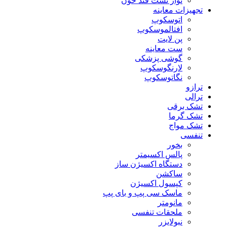
نوار تست قند خون
تجهیزات معاینه
اتوسکوپ
افتالموسکوپ
پن لایت
ست معاینه
گوشی پزشکی
لارنگوسکوپ
نگاتوسکوپ
ترازو
ترالی
تشک برقی
تشک گرما
تشک مواج
تنفسی
بخور
پالس اکسیمتر
دستگاه اکسیژن ساز
ساکشن
کپسول اکسیژن
ماسک سی پپ و بای پپ
مانومتر
ملحقات تنفسی
نبولایزر