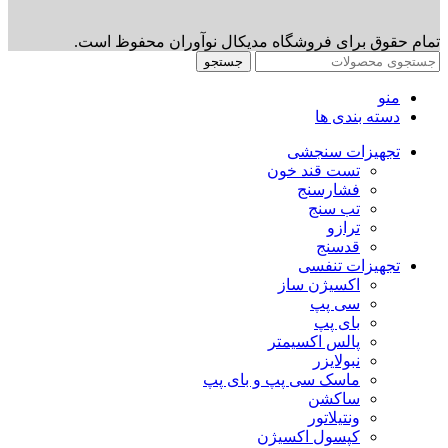
تمام حقوق برای فروشگاه مدیکال نوآوران محفوظ است.
جستجو
منو
دسته بندی ها
تجهیزات سنجشی
تست قند خون
فشارسنج
تب سنج
ترازو
قدسنج
تجهیزات تنفسی
اکسیژن ساز
سی پپ
بای پپ
پالس اکسیمتر
نبولایزر
ماسک سی پپ و بای پپ
ساکشن
ونتیلاتور
کپسول اکسیژن