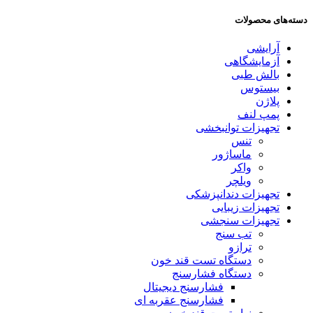
دسته‌های محصولات
آرایشی
آزمایشگاهی
بالش طبی
بیستوس
پلاژن
پمپ لنف
تجهیزات توانبخشی
تنس
ماساژور
واکر
ویلچر
تجهیزات دندانپزشکی
تجهیزات زیبایی
تجهیزات سنجشی
تب سنج
ترازو
دستگاه تست قند خون
دستگاه فشارسنج
فشارسنج دیجیتال
فشارسنج عقربه ای