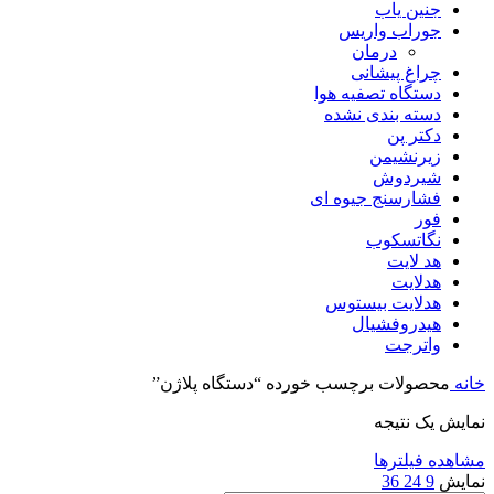
جنین یاب
جوراب واریس
درمان
چراغ پیشانی
دستگاه تصفیه هوا
دسته بندی نشده
دکتر پن
زیرنشیمن
شیردوش
فشارسنج جیوه ای
فور
نگاتسکوب
هد لایت
هدلایت
هدلایت بیستوس
هیدروفشیال
واترجت
خانه
محصولات برچسب خورده “دستگاه پلاژن”
نمایش یک نتیجه
مشاهده فیلترها
نمایش
9
24
36