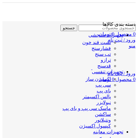
دسته بندی کالاها
جستجو
0
محصول
0
تومان
تجهیزات سنجشی
ورود / ثبت نام
تست قند خون
منو
فشارسنج
تب سنج
ترازو
قدسنج
تجهیزات تنفسی
ورود / ثبت نام
اکسیژن ساز
0
محصول
0
تومان
سی پپ
بای پپ
پالس اکسیمتر
نبولایزر
ماسک سی پپ و بای پپ
ساکشن
ونتیلاتور
کپسول اکسیژن
تجهیزات معاینه