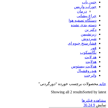
جنین یاب
جوراب واریس
درمان
چراغ پیشانی
دستگاه تصفیه هوا
دسته بندی نشده
دکتر پن
زیرنشیمن
شیردوش
فشارسنج جیوه ای
فور
نگاتسکوب
هد لایت
هدلایت
هدلایت بیستوس
هیدروفشیال
واترجت
خانه
محصولات برچسب خورده “دورگردنی”
Showing all 2 results
Sorted by latest
مشاهده فیلترها
نمایش
9
24
36