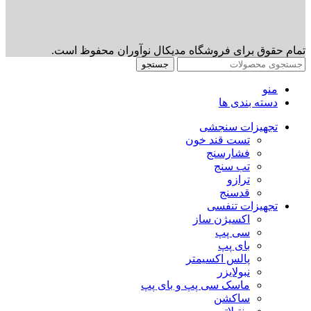
تمام حقوق برای فروشگاه مدیکال نوآوران محفوظ است.
جستجو
منو
دسته بندی ها
تجهیزات سنجشی
تست قند خون
فشارسنج
تب سنج
ترازو
قدسنج
تجهیزات تنفسی
اکسیژن ساز
سی پپ
بای پپ
پالس اکسیمتر
نبولایزر
ماسک سی پپ و بای پپ
ساکشن