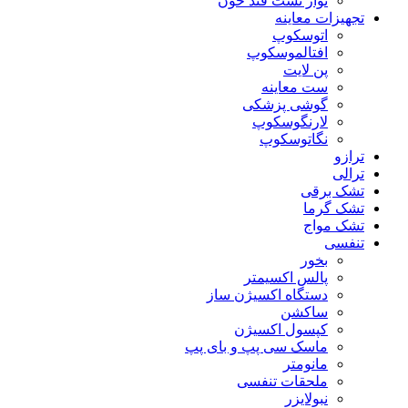
نوار تست قند خون
تجهیزات معاینه
اتوسکوپ
افتالموسکوپ
پن لایت
ست معاینه
گوشی پزشکی
لارنگوسکوپ
نگاتوسکوپ
ترازو
ترالی
تشک برقی
تشک گرما
تشک مواج
تنفسی
بخور
پالس اکسیمتر
دستگاه اکسیژن ساز
ساکشن
کپسول اکسیژن
ماسک سی پپ و بای پپ
مانومتر
ملحقات تنفسی
نبولایزر