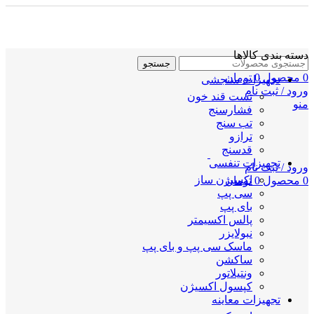
دسته بندی کالاها
جستجو
0
محصول
0
تومان
تجهیزات سنجشی
ورود / ثبت نام
تست قند خون
منو
فشارسنج
تب سنج
ترازو
قدسنج
تجهیزات تنفسی
ورود / ثبت نام
اکسیژن ساز
0
محصول
0
تومان
سی پپ
بای پپ
پالس اکسیمتر
نبولایزر
ماسک سی پپ و بای پپ
ساکشن
ونتیلاتور
کپسول اکسیژن
تجهیزات معاینه