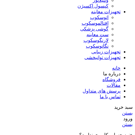
ونتیلاتور
کپسول اکسیژن
تجهیزات معاینه
اتوسکوپ
افتالموسکوپ
گوشی پزشکی
ست معاینه
لارنگوسکوپ
نگاتوسکوپ
تجهیزات زیبایی
تجهیزات توانبخشی
خانه
درباره ما
فروشگاه
مقالات
پرسش های متداول
تماس با ما
سبد خرید
بستن
ورود
بستن
هنوز حساب کاربری ندارید؟