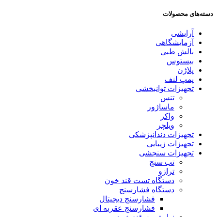
دسته‌های محصولات
آرایشی
آزمایشگاهی
بالش طبی
بیستوس
پلاژن
پمپ لنف
تجهیزات توانبخشی
تنس
ماساژور
واکر
ویلچر
تجهیزات دندانپزشکی
تجهیزات زیبایی
تجهیزات سنجشی
تب سنج
ترازو
دستگاه تست قند خون
دستگاه فشارسنج
فشارسنج دیجیتال
فشارسنج عقربه ای