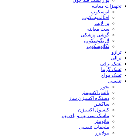
نوار تست قند خون
تجهیزات معاینه
اتوسکوپ
افتالموسکوپ
پن لایت
ست معاینه
گوشی پزشکی
لارنگوسکوپ
نگاتوسکوپ
ترازو
ترالی
تشک برقی
تشک گرما
تشک مواج
تنفسی
بخور
پالس اکسیمتر
دستگاه اکسیژن ساز
ساکشن
کپسول اکسیژن
ماسک سی پپ و بای پپ
مانومتر
ملحقات تنفسی
نبولایزر