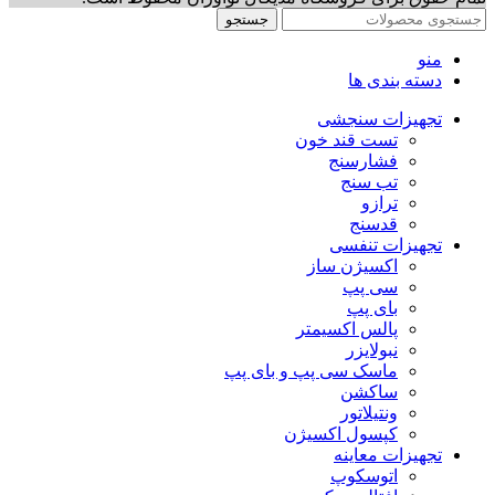
جستجو
منو
دسته بندی ها
تجهیزات سنجشی
تست قند خون
فشارسنج
تب سنج
ترازو
قدسنج
تجهیزات تنفسی
اکسیژن ساز
سی پپ
بای پپ
پالس اکسیمتر
نبولایزر
ماسک سی پپ و بای پپ
ساکشن
ونتیلاتور
کپسول اکسیژن
تجهیزات معاینه
اتوسکوپ