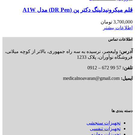
قلم میکرونیدلینگ دکتر پن (DR Pen) مدل A1W
3,700,000
تومان
اطلاعات بیشتر
اطلاعات تماس
آدرس:
ولیعصر، نرسیده به سه راه جمهوری، بالاتر از کوچه میلانی،
فروشگاه نوآوران، پلاک 1233
تلفن:
57 99 672 – 0912
ایمیل:
medicalnoavaran@gmail.com
دسته بندی ها
تجهیزات سنجشی
تجهیزات تنفسی
تجهیزات معاینه