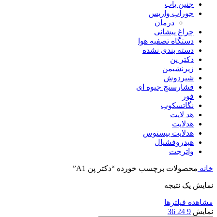
جنین یاب
جوراب واریس
درمان
چراغ پیشانی
دستگاه تصفیه هوا
دسته بندی نشده
دکتر پن
زیرنشیمن
شیردوش
فشارسنج جیوه ای
فور
نگاتسکوب
هد لایت
هدلایت
هدلایت بیستوس
هیدروفشیال
واترجت
خانه
محصولات برچسب خورده “دکتر پن A1”
نمایش یک نتیجه
مشاهده فیلترها
نمایش
9
24
36