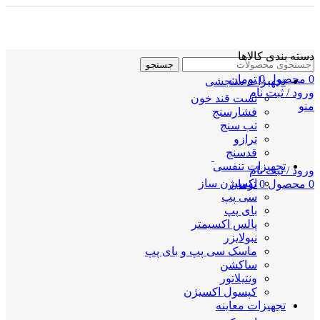
دسته بندی کالاها
جستجو
0
محصول
0
تومان
تجهیزات سنجشی
ورود / ثبت نام
تست قند خون
منو
فشارسنج
تب سنج
ترازو
قدسنج
تجهیزات تنفسی
ورود / ثبت نام
اکسیژن ساز
0
محصول
0
تومان
سی پپ
بای پپ
پالس اکسیمتر
نبولایزر
ماسک سی پپ و بای پپ
ساکشن
ونتیلاتور
کپسول اکسیژن
تجهیزات معاینه