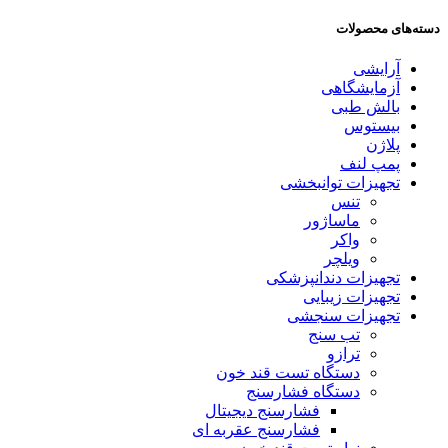
دسته‌های محصولات
آرایشی
آزمایشگاهی
بالش طبی
بیستوس
پلاژن
پمپ لنف
تجهیزات توانبخشی
تنس
ماساژور
واکر
ویلچر
تجهیزات دندانپزشکی
تجهیزات زیبایی
تجهیزات سنجشی
تب سنج
ترازو
دستگاه تست قند خون
دستگاه فشارسنج
فشارسنج دیجیتال
فشارسنج عقربه ای