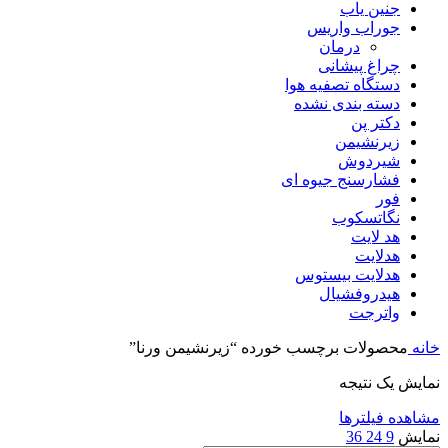
جنین یاب
جوراب واریس
درمان
چراغ پیشانی
دستگاه تصفیه هوا
دسته بندی نشده
دکتر پن
زیرنشیمن
شیردوش
فشارسنج جیوه ای
فور
نگاتسکوب
هد لایت
هدلایت
هدلایت بیستوس
هیدروفشیال
واترجت
خانه
محصولات برچسب خورده “زیرنشیمن ورنا”
نمایش یک نتیجه
مشاهده فیلترها
نمایش
9
24
36