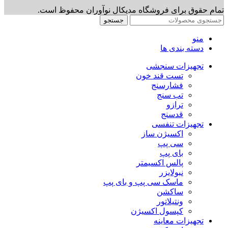
تمام حقوق برای فروشگاه مدیکال نوآوران محفوظ است.
جستجو
منو
دسته بندی ها
تجهیزات سنجشی
تست قند خون
فشارسنج
تب سنج
ترازو
قدسنج
تجهیزات تنفسی
اکسیژن ساز
سی پپ
بای پپ
پالس اکسیمتر
نبولایزر
ماسک سی پپ و بای پپ
ساکشن
ونتیلاتور
کپسول اکسیژن
تجهیزات معاینه