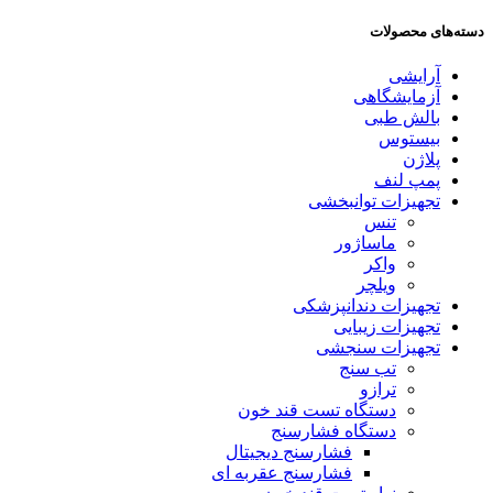
دسته‌های محصولات
آرایشی
آزمایشگاهی
بالش طبی
بیستوس
پلاژن
پمپ لنف
تجهیزات توانبخشی
تنس
ماساژور
واکر
ویلچر
تجهیزات دندانپزشکی
تجهیزات زیبایی
تجهیزات سنجشی
تب سنج
ترازو
دستگاه تست قند خون
دستگاه فشارسنج
فشارسنج دیجیتال
فشارسنج عقربه ای