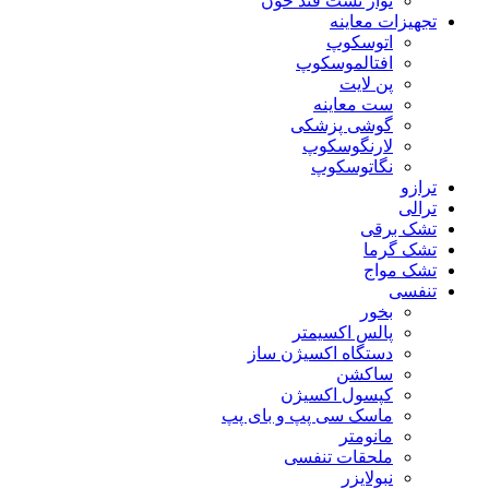
نوار تست قند خون
تجهیزات معاینه
اتوسکوپ
افتالموسکوپ
پن لایت
ست معاینه
گوشی پزشکی
لارنگوسکوپ
نگاتوسکوپ
ترازو
ترالی
تشک برقی
تشک گرما
تشک مواج
تنفسی
بخور
پالس اکسیمتر
دستگاه اکسیژن ساز
ساکشن
کپسول اکسیژن
ماسک سی پپ و بای پپ
مانومتر
ملحقات تنفسی
نبولایزر