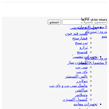
دسته بندی کالاها
جستجو
0
محصول
0
تومان
تجهیزات سنجشی
ورود / ثبت نام
تست قند خون
منو
فشارسنج
تب سنج
ترازو
قدسنج
تجهیزات تنفسی
ورود / ثبت نام
اکسیژن ساز
0
محصول
0
تومان
سی پپ
بای پپ
پالس اکسیمتر
نبولایزر
ماسک سی پپ و بای پپ
ساکشن
ونتیلاتور
کپسول اکسیژن
تجهیزات معاینه