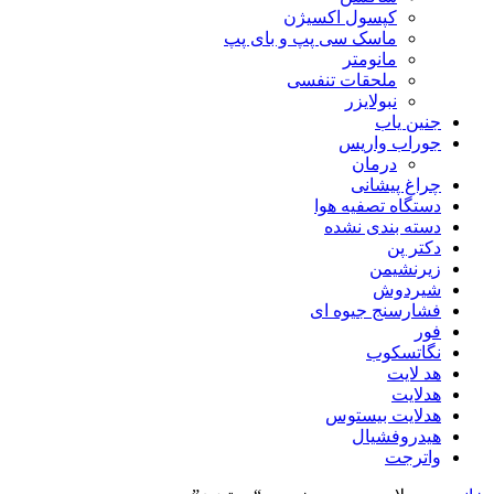
کپسول اکسیژن
ماسک سی پپ و بای پپ
مانومتر
ملحقات تنفسی
نبولایزر
جنین یاب
جوراب واریس
درمان
چراغ پیشانی
دستگاه تصفیه هوا
دسته بندی نشده
دکتر پن
زیرنشیمن
شیردوش
فشارسنج جیوه ای
فور
نگاتسکوب
هد لایت
هدلایت
هدلایت بیستوس
هیدروفشیال
واترجت