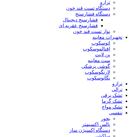
ترازو
دستگاه تست قند خون
دستگاه فشارسنج
فشارسنج دیجیتال
فشارسنج عقربه ای
نوار تست قند خون
تجهیزات معاینه
اتوسکوپ
افتالموسکوپ
پن لایت
ست معاینه
گوشی پزشکی
لارنگوسکوپ
نگاتوسکوپ
ترازو
ترالی
تشک برقی
تشک گرما
تشک مواج
تنفسی
بخور
پالس اکسیمتر
دستگاه اکسیژن ساز
ساکشن