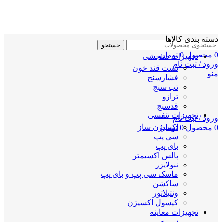
دسته بندی کالاها
جستجو
0
محصول
0
تومان
تجهیزات سنجشی
ورود / ثبت نام
تست قند خون
منو
فشارسنج
تب سنج
ترازو
قدسنج
تجهیزات تنفسی
ورود / ثبت نام
اکسیژن ساز
0
محصول
0
تومان
سی پپ
بای پپ
پالس اکسیمتر
نبولایزر
ماسک سی پپ و بای پپ
ساکشن
ونتیلاتور
کپسول اکسیژن
تجهیزات معاینه