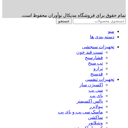
تمام حقوق برای فروشگاه مدیکال نوآوران محفوظ است.
جستجو
منو
دسته بندی ها
تجهیزات سنجشی
تست قند خون
فشارسنج
تب سنج
ترازو
قدسنج
تجهیزات تنفسی
اکسیژن ساز
سی پپ
بای پپ
پالس اکسیمتر
نبولایزر
ماسک سی پپ و بای پپ
ساکشن
ونتیلاتور