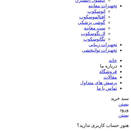
کپسول اکسیژن
تجهیزات معاینه
اتوسکوپ
افتالموسکوپ
گوشی پزشکی
ست معاینه
لارنگوسکوپ
نگاتوسکوپ
تجهیزات زیبایی
تجهیزات توانبخشی
خانه
درباره ما
فروشگاه
مقالات
پرسش های متداول
تماس با ما
سبد خرید
بستن
ورود
بستن
هنوز حساب کاربری ندارید؟