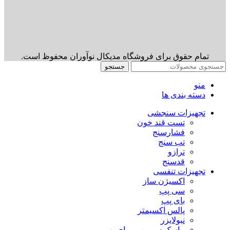
تمام حقوق برای فروشگاه مدیکال نوآوران محفوظ است.
جستجو
منو
دسته بندی ها
تجهیزات سنجشی
تست قند خون
فشارسنج
تب سنج
ترازو
قدسنج
تجهیزات تنفسی
اکسیژن ساز
سی پپ
بای پپ
پالس اکسیمتر
نبولایزر
ماسک سی پپ و بای پپ