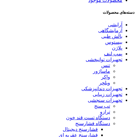
محصولات موجود
دسته‌های محصولات
آرایشی
آزمایشگاهی
بالش طبی
بیستوس
پلاژن
پمپ لنف
تجهیزات توانبخشی
تنس
ماساژور
واکر
ویلچر
تجهیزات دندانپزشکی
تجهیزات زیبایی
تجهیزات سنجشی
تب سنج
ترازو
دستگاه تست قند خون
دستگاه فشارسنج
فشارسنج دیجیتال
فشارسنج عقربه ای