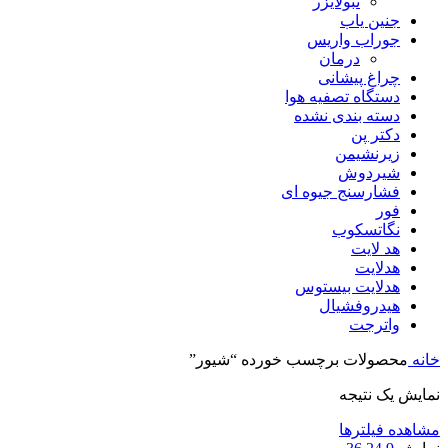
نبولایزر
جنین یاب
جوراب واریس
درمان
چراغ پیشانی
دستگاه تصفیه هوا
دسته بندی نشده
دکتر پن
زیرنشیمن
شیردوش
فشارسنج جیوه ای
فور
نگاتسکوب
هد لایت
هدلایت
هدلایت بیستوس
هیدروفشیال
واترجت
خانه
محصولات برچسب خورده “شیور”
نمایش یک نتیجه
مشاهده فیلترها