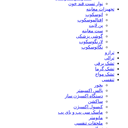
نوار تست قند خون
تجهیزات معاینه
اتوسکوپ
افتالموسکوپ
پن لایت
ست معاینه
گوشی پزشکی
لارنگوسکوپ
نگاتوسکوپ
ترازو
ترالی
تشک برقی
تشک گرما
تشک مواج
تنفسی
بخور
پالس اکسیمتر
دستگاه اکسیژن ساز
ساکشن
کپسول اکسیژن
ماسک سی پپ و بای پپ
مانومتر
ملحقات تنفسی