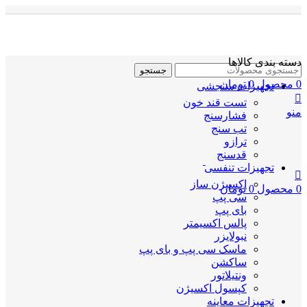
دسته بندی کالاها
جستجو
0
محصول
0
تومان
تجهیزات سنجشی
تست قند خون
منو
فشارسنج
تب سنج
ترازو
قدسنج
تجهیزات تنفسی
اکسیژن ساز
0
محصول
0
تومان
سی پپ
بای پپ
پالس اکسیمتر
نبولایزر
ماسک سی پپ و بای پپ
ساکشن
ونتیلاتور
کپسول اکسیژن
تجهیزات معاینه