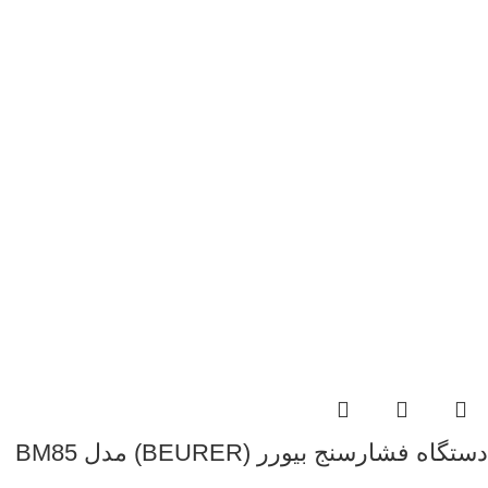
دستگاه فشارسنج بیورر (BEURER) مدل BM85