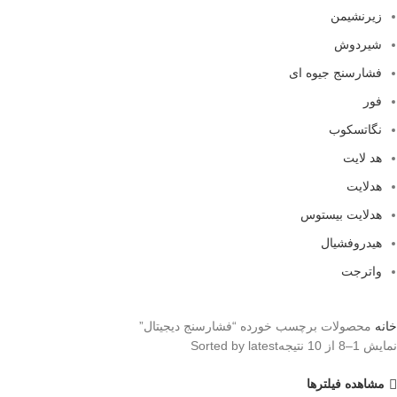
زیرنشیمن
شیردوش
فشارسنج جیوه ای
فور
نگاتسکوب
هد لایت
هدلایت
هدلایت بیستوس
هیدروفشیال
واترجت
خانه
محصولات برچسب خورده “فشارسنج دیجیتال”
نمایش 1–8 از 10 نتیجه
Sorted by latest
مشاهده فیلترها