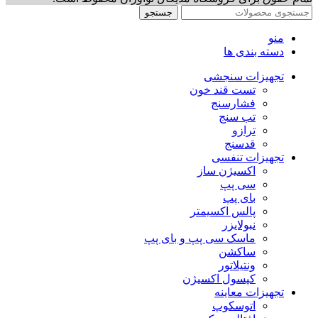
جستجو
منو
دسته بندی ها
تجهیزات سنجشی
تست قند خون
فشارسنج
تب سنج
ترازو
قدسنج
تجهیزات تنفسی
اکسیژن ساز
سی پپ
بای پپ
پالس اکسیمتر
نبولایزر
ماسک سی پپ و بای پپ
ساکشن
ونتیلاتور
کپسول اکسیژن
تجهیزات معاینه
اتوسکوپ