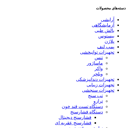
دسته‌های محصولات
آرایشی
آزمایشگاهی
بالش طبی
بیستوس
پلاژن
پمپ لنف
تجهیزات توانبخشی
تنس
ماساژور
واکر
ویلچر
تجهیزات دندانپزشکی
تجهیزات زیبایی
تجهیزات سنجشی
تب سنج
ترازو
دستگاه تست قند خون
دستگاه فشارسنج
فشارسنج دیجیتال
فشارسنج عقربه ای