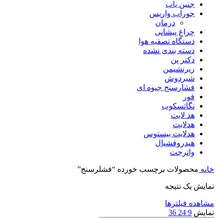
جنین یاب
جوراب واریس
درمان
چراغ پیشانی
دستگاه تصفیه هوا
دسته بندی نشده
دکتر پن
زیرنشیمن
شیردوش
فشارسنج جیوه ای
فور
نگاتسکوب
هد لایت
هدلایت
هدلایت بیستوس
هیدروفشیال
واترجت
خانه
محصولات برچسب خورده “فشلرسنج”
نمایش یک نتیجه
مشاهده فیلترها
نمایش
9
24
36