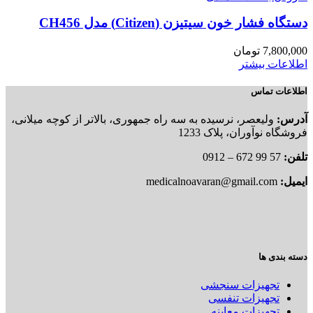
دستگاه فشار خون سیتیزن (Citizen) مدل CH456
7,800,000
تومان
اطلاعات بیشتر
اطلاعات تماس
آدرس:
ولیعصر، نرسیده به سه راه جمهوری، بالاتر از کوچه میلانی،
فروشگاه نوآوران، پلاک 1233
تلفن:
57 99 672 – 0912
ایمیل:
medicalnoavaran@gmail.com
دسته بندی ها
تجهیزات سنجشی
تجهیزات تنفسی
تجهیزات معاینه