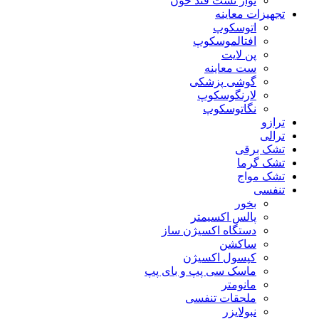
نوار تست قند خون
تجهیزات معاینه
اتوسکوپ
افتالموسکوپ
پن لایت
ست معاینه
گوشی پزشکی
لارنگوسکوپ
نگاتوسکوپ
ترازو
ترالی
تشک برقی
تشک گرما
تشک مواج
تنفسی
بخور
پالس اکسیمتر
دستگاه اکسیژن ساز
ساکشن
کپسول اکسیژن
ماسک سی پپ و بای پپ
مانومتر
ملحقات تنفسی
نبولایزر