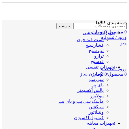
دسته بندی کالاها
جستجو
0
محصول
0
تومان
تجهیزات سنجشی
ورود / ثبت نام
تست قند خون
منو
فشارسنج
تب سنج
ترازو
قدسنج
تجهیزات تنفسی
ورود / ثبت نام
اکسیژن ساز
0
محصول
0
تومان
سی پپ
بای پپ
پالس اکسیمتر
نبولایزر
ماسک سی پپ و بای پپ
ساکشن
ونتیلاتور
کپسول اکسیژن
تجهیزات معاینه