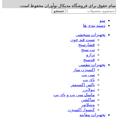
تمام حقوق برای فروشگاه مدیکال نوآوران محفوظ است.
جستجو
منو
دسته بندی ها
تجهیزات سنجشی
تست قند خون
فشارسنج
تب سنج
ترازو
قدسنج
تجهیزات تنفسی
اکسیژن ساز
سی پپ
بای پپ
پالس اکسیمتر
نبولایزر
ماسک سی پپ و بای پپ
ساکشن
ونتیلاتور
کپسول اکسیژن
تجهیزات معاینه