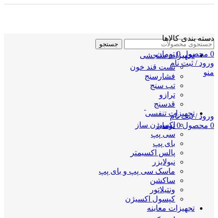
دسته بندی کالاها
جستجو
0
محصول
0
تومان
تجهیزات سنجشی
ورود / ثبت نام
تست قند خون
منو
فشارسنج
تب سنج
ترازو
قدسنج
تجهیزات تنفسی
ورود / ثبت نام
اکسیژن ساز
0
محصول
0
تومان
سی پپ
بای پپ
پالس اکسیمتر
نبولایزر
ماسک سی پپ و بای پپ
ساکشن
ونتیلاتور
کپسول اکسیژن
تجهیزات معاینه