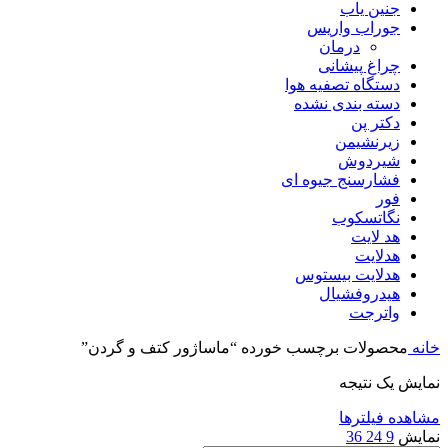
جنین یاب
جوراب واریس
درمان
چراغ پیشانی
دستگاه تصفیه هوا
دسته بندی نشده
دکتر پن
زیرنشیمن
شیردوش
فشارسنج جیوه ای
فور
نگاتسکوب
هد لایت
هدلایت
هدلایت بیستوس
هیدروفشیال
واترجت
خانه
محصولات برچسب خورده “ماساژور کتف و گردن”
نمایش یک نتیجه
مشاهده فیلترها
نمایش
9
24
36