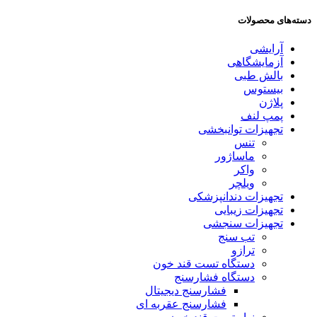
دسته‌های محصولات
آرایشی
آزمایشگاهی
بالش طبی
بیستوس
پلاژن
پمپ لنف
تجهیزات توانبخشی
تنس
ماساژور
واکر
ویلچر
تجهیزات دندانپزشکی
تجهیزات زیبایی
تجهیزات سنجشی
تب سنج
ترازو
دستگاه تست قند خون
دستگاه فشارسنج
فشارسنج دیجیتال
فشارسنج عقربه ای