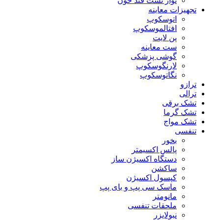
نوار تست قند خون
تجهیزات معاینه
اتوسکوپ
افتالموسکوپ
پن لایت
ست معاینه
گوشی پزشکی
لارنگوسکوپ
نگاتوسکوپ
ترازو
ترالی
تشک برقی
تشک گرما
تشک مواج
تنفسی
بخور
پالس اکسیمتر
دستگاه اکسیژن ساز
ساکشن
کپسول اکسیژن
ماسک سی پپ و بای پپ
مانومتر
ملحقات تنفسی
نبولایزر