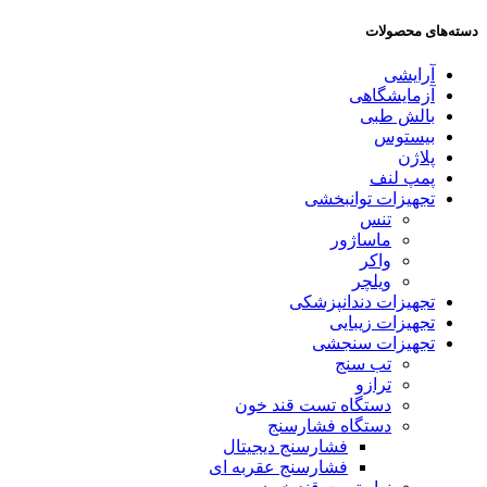
دسته‌های محصولات
آرایشی
آزمایشگاهی
بالش طبی
بیستوس
پلاژن
پمپ لنف
تجهیزات توانبخشی
تنس
ماساژور
واکر
ویلچر
تجهیزات دندانپزشکی
تجهیزات زیبایی
تجهیزات سنجشی
تب سنج
ترازو
دستگاه تست قند خون
دستگاه فشارسنج
فشارسنج دیجیتال
فشارسنج عقربه ای