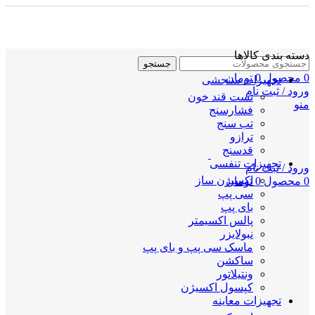
دسته بندی کالاها
جستجو
0
محصول
0
تومان
تجهیزات سنجشی
ورود / ثبت نام
تست قند خون
منو
فشارسنج
تب سنج
ترازو
قدسنج
تجهیزات تنفسی
ورود / ثبت نام
اکسیژن ساز
0
محصول
0
تومان
سی پپ
بای پپ
پالس اکسیمتر
نبولایزر
ماسک سی پپ و بای پپ
ساکشن
ونتیلاتور
کپسول اکسیژن
تجهیزات معاینه