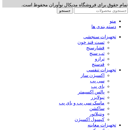
تمام حقوق برای فروشگاه مدیکال نوآوران محفوظ است.
جستجو
منو
دسته بندی ها
تجهیزات سنجشی
تست قند خون
فشارسنج
تب سنج
ترازو
قدسنج
تجهیزات تنفسی
اکسیژن ساز
سی پپ
بای پپ
پالس اکسیمتر
نبولایزر
ماسک سی پپ و بای پپ
ساکشن
ونتیلاتور
کپسول اکسیژن
تجهیزات معاینه