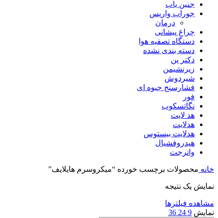
جنین یاب
جوراب واریس
درمان
چراغ پیشانی
دستگاه تصفیه هوا
دسته بندی نشده
دکتر پن
زیرنشیمن
شیردوش
فشارسنج جیوه ای
فور
نگاتسکوب
هد لایت
هدلایت
هدلایت بیستوس
هیدروفشیال
واترجت
خانه
محصولات برچسب خورده “میکروسرم هایلایف”
نمایش یک نتیجه
مشاهده فیلترها
نمایش
9
24
36