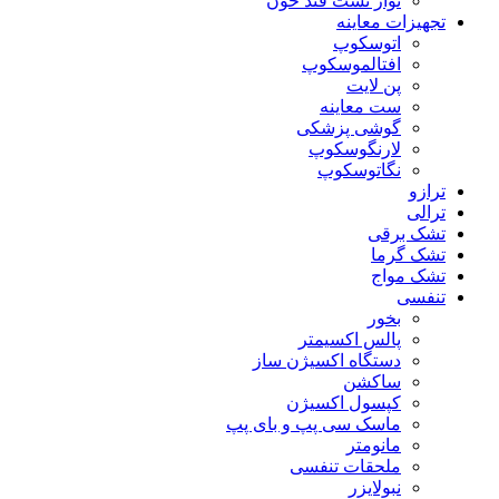
نوار تست قند خون
تجهیزات معاینه
اتوسکوپ
افتالموسکوپ
پن لایت
ست معاینه
گوشی پزشکی
لارنگوسکوپ
نگاتوسکوپ
ترازو
ترالی
تشک برقی
تشک گرما
تشک مواج
تنفسی
بخور
پالس اکسیمتر
دستگاه اکسیژن ساز
ساکشن
کپسول اکسیژن
ماسک سی پپ و بای پپ
مانومتر
ملحقات تنفسی
نبولایزر