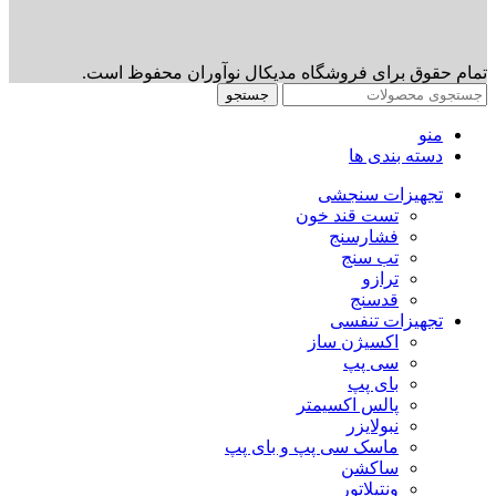
تمام حقوق برای فروشگاه مدیکال نوآوران محفوظ است.
جستجو
منو
دسته بندی ها
تجهیزات سنجشی
تست قند خون
فشارسنج
تب سنج
ترازو
قدسنج
تجهیزات تنفسی
اکسیژن ساز
سی پپ
بای پپ
پالس اکسیمتر
نبولایزر
ماسک سی پپ و بای پپ
ساکشن
ونتیلاتور