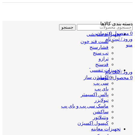
دسته بندی کالاها
جستجو
0
محصول
0
تومان
تجهیزات سنجشی
ورود / ثبت نام
تست قند خون
منو
فشارسنج
تب سنج
ترازو
قدسنج
تجهیزات تنفسی
ورود / ثبت نام
اکسیژن ساز
0
محصول
0
تومان
سی پپ
بای پپ
پالس اکسیمتر
نبولایزر
ماسک سی پپ و بای پپ
ساکشن
ونتیلاتور
کپسول اکسیژن
تجهیزات معاینه