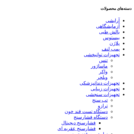
دسته‌های محصولات
آرایشی
آزمایشگاهی
بالش طبی
بیستوس
پلاژن
پمپ لنف
تجهیزات توانبخشی
تنس
ماساژور
واکر
ویلچر
تجهیزات دندانپزشکی
تجهیزات زیبایی
تجهیزات سنجشی
تب سنج
ترازو
دستگاه تست قند خون
دستگاه فشارسنج
فشارسنج دیجیتال
فشارسنج عقربه ای