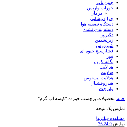
جنین یاب
جوراب واریس
درمان
چراغ پیشانی
دستگاه تصفیه هوا
دسته بندی نشده
دکتر پن
زیرنشیمن
شیردوش
فشارسنج جیوه ای
فور
نگاتسکوب
هد لایت
هدلایت
هدلایت بیستوس
هیدروفشیال
واترجت
خانه
محصولات برچسب خورده “کیسه اب گرم”
نمایش یک نتیجه
مشاهده فیلترها
نمایش
9
24
36