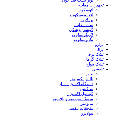
نوار تست قند خون
تجهیزات معاینه
اتوسکوپ
افتالموسکوپ
پن لایت
ست معاینه
گوشی پزشکی
لارنگوسکوپ
نگاتوسکوپ
ترازو
ترالی
تشک برقی
تشک گرما
تشک مواج
تنفسی
بخور
پالس اکسیمتر
دستگاه اکسیژن ساز
ساکشن
کپسول اکسیژن
ماسک سی پپ و بای پپ
مانومتر
ملحقات تنفسی
نبولایزر