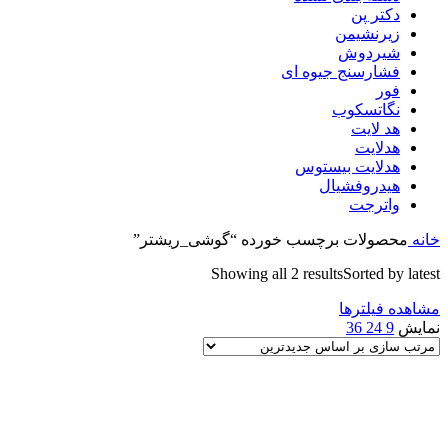
دکتر پن
زیرنشیمن
شیردوش
فشارسنج جیوه ای
فور
نگاتسکوب
هد لایت
هدلایت
هدلایت بیستوس
هیدروفشیال
واترجت
خانه
محصولات برچسب خورده “گوشی_ریشتر”
Showing all 2 results
Sorted by latest
مشاهده فیلترها
نمایش
9
24
36