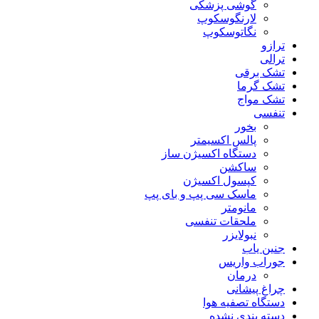
گوشی پزشکی
لارنگوسکوپ
نگاتوسکوپ
ترازو
ترالی
تشک برقی
تشک گرما
تشک مواج
تنفسی
بخور
پالس اکسیمتر
دستگاه اکسیژن ساز
ساکشن
کپسول اکسیژن
ماسک سی پپ و بای پپ
مانومتر
ملحقات تنفسی
نبولایزر
جنین یاب
جوراب واریس
درمان
چراغ پیشانی
دستگاه تصفیه هوا
دسته بندی نشده