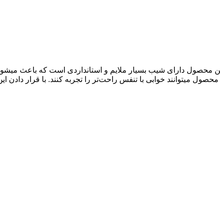
آنتی رفلاکس بزرگسال ورنا Verna عبارتند از:این محصول دارای شیب بسیار ملایم و استانداردی ا
 محصول میتوانند خوابی با تنفس راحت‌تر را تجربه کنند. با قرار دادن 