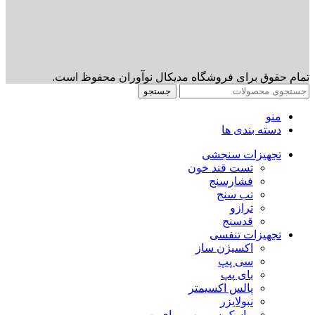
تمام حقوق برای فروشگاه مدیکال نوآوران محفوظ است.
جستجو
منو
دسته بندی ها
تجهیزات سنجشی
تست قند خون
فشارسنج
تب سنج
ترازو
قدسنج
تجهیزات تنفسی
اکسیژن ساز
سی پپ
بای پپ
پالس اکسیمتر
نبولایزر
ماسک سی پپ و بای پپ