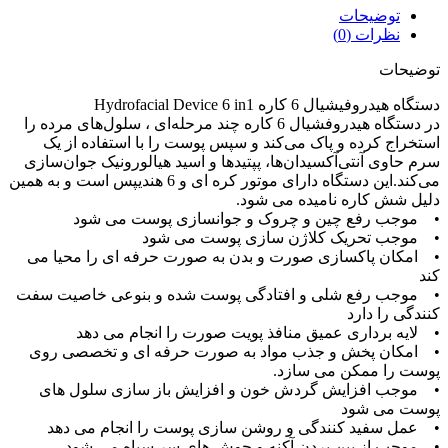
توضیحات
نظرات (0)
توضیحات
دستگاه هیدروفیشیال 6 کاره Hydrofacial Device 6 in1
در دستگاه هیدروفشیال 6 کاره چند مرحله‌ای ، سلول‌های مرده را
استخراج کرده و پاک می‌کند و سپس پوست را با استفاده از یک
سرم حاوی آنتی‌آکسیدان‌ها، پپتیدها و اسید هیالورونیک جوان‌سازی
می‌کند.این دستگاه دارای موتور کره ای و 6 هندیپس است و به همین
دلیل شش کاره نامیده می شود.
• موجب رفع چین و چروک و جوانسازی پوست می شود
• موجب تحریک کلاژن سازی پوست می شود
• امکان پاکسازی صورت و بدن به صورت حرفه ای را محیا می
کند
• موجب رفع شلی و افتادگی پوست شده و بنوعی خاصیت سفت
کنندگی را دارد
• لایه برداری عمیق منافذ پویت صورت را انجام می دهد
• امکان پخش و جذب مواد به صورت حرفه ای و تخصصی روی
پوست را ممکن می سازد.
• موجب افزایش گردش خون و افزایش باز سازی سلول های
پوست می شود
• عمل سفید کنندگی و روشن سازی پوست را انجام می دهد
• موجب از بین بردن آکنه و جوش های سر سیاه می شود