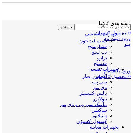
دسته بندی کالاها
جستجو
0
محصول
0
تومان
تجهیزات سنجشی
ورود / ثبت نام
تست قند خون
منو
فشارسنج
تب سنج
ترازو
قدسنج
تجهیزات تنفسی
ورود / ثبت نام
اکسیژن ساز
0
محصول
0
تومان
سی پپ
بای پپ
پالس اکسیمتر
نبولایزر
ماسک سی پپ و بای پپ
ساکشن
ونتیلاتور
کپسول اکسیژن
تجهیزات معاینه