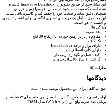
این فشارسنج از طریق تکنولوژی Innovative Durashock کالیبره
شده است که موجب میشود در مقابل ضربه یا زمین خوردن
همچنان دقیق بماند و صحت خود را حفظ کند و کالیبره باقی بماند.
این محصول شامل یک دریچه ی اسپری انگشتی برای انتشار تدریجی
و آهسته ی هوا است.
ویژگی ها:
• ضد ضربه
• مقاوم در برابر زمین خوردن تا ارتفاع 30 اینچ
• تک کاف
• دارای پوار و درجه ی DuraShock
• دارای کاف انعطاف پذیر
• کیف حمل و نگهداری زیپ دار
• گارانتی: 1 سال-10سال خدمات
نظرات (0)
دیدگاهها
هیچ دیدگاهی برای این محصول نوشته نشده است.
اولین نفری باشید که دیدگاهی را ارسال می کنید برای “فشارسنج
پرتابل ضد ضربه ولچ آلن (Welch Allyn) مدل DS54”