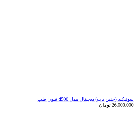
سونیکید (جنین یاب) دیجیتال مدل d500 فنون طب
26,000,000
تومان