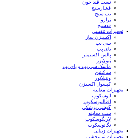
تست قند خون
فشارسنج
تب سنج
ترازو
قدسنج
تجهیزات تنفسی
اکسیژن ساز
سی پپ
بای پپ
پالس اکسیمتر
نبولایزر
ماسک سی پپ و بای پپ
ساکشن
ونتیلاتور
کپسول اکسیژن
تجهیزات معاینه
اتوسکوپ
افتالموسکوپ
گوشی پزشکی
ست معاینه
لارنگوسکوپ
نگاتوسکوپ
تجهیزات زیبایی
تجهیزات توانبخشی