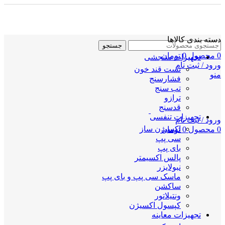
دسته بندی کالاها
جستجو
0
محصول
0
تومان
تجهیزات سنجشی
ورود / ثبت نام
تست قند خون
منو
فشارسنج
تب سنج
ترازو
قدسنج
تجهیزات تنفسی
ورود / ثبت نام
اکسیژن ساز
0
محصول
0
تومان
سی پپ
بای پپ
پالس اکسیمتر
نبولایزر
ماسک سی پپ و بای پپ
ساکشن
ونتیلاتور
کپسول اکسیژن
تجهیزات معاینه