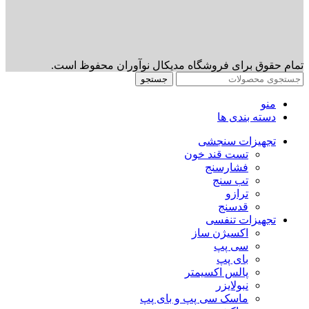
تمام حقوق برای فروشگاه مدیکال نوآوران محفوظ است.
جستجو
منو
دسته بندی ها
تجهیزات سنجشی
تست قند خون
فشارسنج
تب سنج
ترازو
قدسنج
تجهیزات تنفسی
اکسیژن ساز
سی پپ
بای پپ
پالس اکسیمتر
نبولایزر
ماسک سی پپ و بای پپ