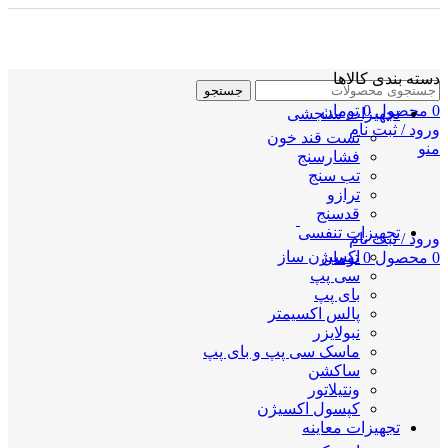
دسته بندی کالاها
جستجو
0
محصول
0
تومان
تجهیزات سنجشی
ورود / ثبت نام
تست قند خون
منو
فشارسنج
تب سنج
ترازو
قدسنج
تجهیزات تنفسی
ورود / ثبت نام
اکسیژن ساز
0
محصول
0
تومان
سی پپ
بای پپ
پالس اکسیمتر
نبولایزر
ماسک سی پپ و بای پپ
ساکشن
ونتیلاتور
کپسول اکسیژن
تجهیزات معاینه