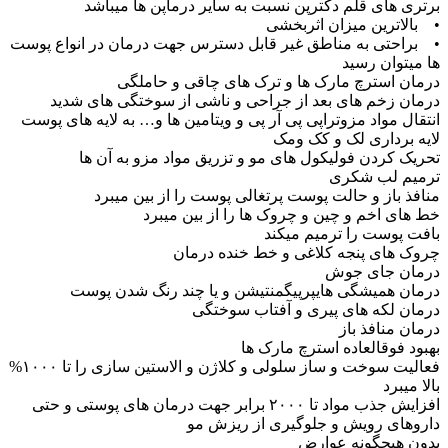
برتری های قلم دکترپن نسبت به سایر درماپن ها میباشد
• بالاترین میزان اثربخشی
• براحتی به مناطق غیر قابل دسترس جهت درمان در انواع پوست
ها میتوان رسید
درمان استرچ مارک ها و ترک های چاقی و حاملگی
درمان زخم های بعد از جراحی و ناشی از سوختگی های شدید
انتقال مواد مزوتراپی پی آر پی و ویتامین ها و… به لایه های پوست
لایه برداری لک و کک ومک
تحریک کردن فولیکول های مو و تزریق مواد مزو به آن ها
ترمیم لب شکری
منافذ باز و حالت پوست پرتغالی پوست را از بین میبرد
خط های اخم و چین و چروک ها را از بین میبرد
بافت پوست را ترمیم میکند
چروک های پنجه کلاغی و خط خنده درمان
درمان جای جوش
درمان همیشگی هایپرپیگمنتیشن و یا چند رنگ شدن پوست
درمان لکه های پیری و آفتاب سوختگی
درمان منافذ باز
بهبود فوقالعاده استرچ مارک ها
فعالیت سوخت و ساز سلولی و کلاژن و الاستین سازی را تا ۱۰۰۰%
بالا میبرد
افزایش جذب مواد تا ۲۰۰۰ برابر جهت درمان های پوستی و حتی
داروهای رویش و جلوگیری از ریزش مو
بدون هیچگونه عوارض