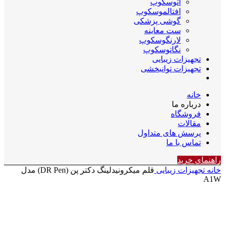
اتوسکوپ
افتالموسکوپ
گوشی پزشکی
ست معاینه
لارنگوسکوپ
نگاتوسکوپ
تجهیزات زیبایی
تجهیزات توانبخشی
خانه
درباره ما
فروشگاه
مقالات
پرسش های متداول
تماس با ما
راهنمای خرید
خانه
تجهیزات زیبایی
قلم میکرونیدلینگ دکتر پن (DR Pen) مدل
A1W