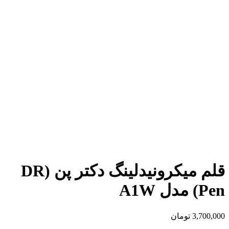
بزرگنمایی تصویر
قلم میکرونیدلینگ دکتر پن (DR
Pen) مدل A1W
3,700,000
تومان