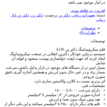
در انبار موجود نمی باشد
افزودن به علاقه مندی
دسته:
تجهیزات زیبایی
,
دکتر پن
برچسب:
دکتر پن
,
دکتر پن A1
,
زیبایی
توضیحات
نظرات (0)
توضیحات
قلم میکرونیدلینگ دکتر پن A1W
سیستم درماپن خودکار دکترپن انقلابی در صنعت میکرونیدلینگ
ایجاد کرده که جهت لیفت جوانسازی پوست میشود و فواید آن
شامل
بسیار ایمن تر از دستگاه های موجود در بازار بدلیل داشتن سرعت
بسیار زیاد و در عین حال بدون لرزش و همچنین اندازه گیری دقیق
سوزن خروجی
اثر برتری نسبت به کلاژن والاستین سازی دارد.
مشخصات فنی
• دارای سرعت ۸۰۰۰ تا ۱۸۰۰۰
• اندازه سوزن خروجی از ۰٫۲میلیمتر تا ۳میلیمتر
• هند پیس سبک بدون صدا و لرزش
• قلم های دیگر دارای ۲۵٫۰ تا ۲میلیمتر میباشد و این یکی دیگر از