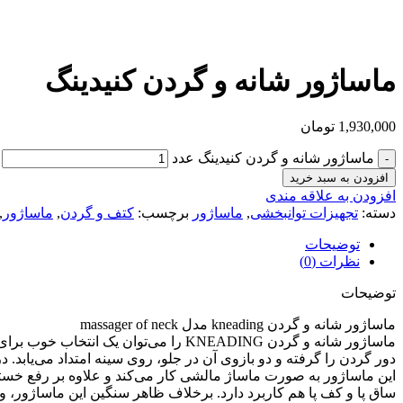
ماساژور شانه و گردن کنیدینگ
1,930,000
تومان
ماساژور شانه و گردن کنیدینگ عدد
افزودن به سبد خرید
افزودن به علاقه مندی
دسته:
تجهیزات توانبخشی
,
ماساژور
برچسب:
کتف و گردن
,
ماساژور
,
توضیحات
نظرات (0)
توضیحات
ماساژور شانه و گردن kneading مدل massager of neck
دور گردن را گرفته و دو بازوی آن در جلو، روی سینه امتداد می‌یابد.
این ماساژور به صورت ماساژ مالشی کار می‌کند و علاوه بر رفع خستگ
ساق پا و کف پا هم کاربرد دارد. برخلاف ظاهر سنگین این ماساژور، 