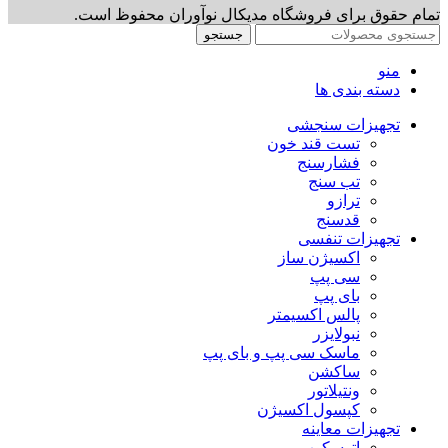
تمام حقوق برای فروشگاه مدیکال نوآوران محفوظ است.
جستجو
منو
دسته بندی ها
تجهیزات سنجشی
تست قند خون
فشارسنج
تب سنج
ترازو
قدسنج
تجهیزات تنفسی
اکسیژن ساز
سی پپ
بای پپ
پالس اکسیمتر
نبولایزر
ماسک سی پپ و بای پپ
ساکشن
ونتیلاتور
کپسول اکسیژن
تجهیزات معاینه
اتوسکوپ