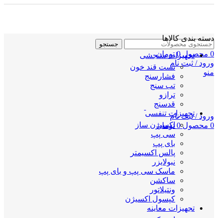
دسته بندی کالاها
جستجو
0
محصول
0
تومان
تجهیزات سنجشی
ورود / ثبت نام
تست قند خون
منو
فشارسنج
تب سنج
ترازو
قدسنج
تجهیزات تنفسی
ورود / ثبت نام
اکسیژن ساز
0
محصول
0
تومان
سی پپ
بای پپ
پالس اکسیمتر
نبولایزر
ماسک سی پپ و بای پپ
ساکشن
ونتیلاتور
کپسول اکسیژن
تجهیزات معاینه