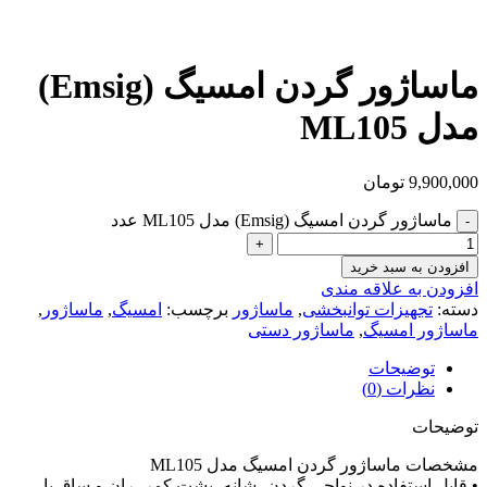
ماساژور گردن امسیگ (Emsig)
مدل ML105
9,900,000
تومان
ماساژور گردن امسیگ (Emsig) مدل ML105 عدد
افزودن به سبد خرید
افزودن به علاقه مندی
دسته:
تجهیزات توانبخشی
,
ماساژور
برچسب:
امسیگ
,
ماساژور
,
ماساژور امسیگ
,
ماساژور دستی
توضیحات
نظرات (0)
توضیحات
مشخصات ماساژور گردن امسیگ مدل ML105
• قابل استفاده در نواحی گردن، شانه، پشت کمر، ران و ساق پا