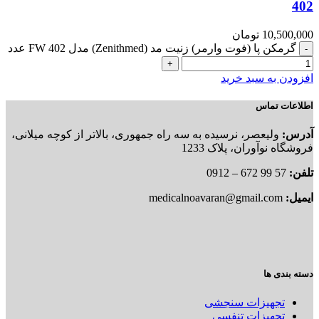
402
10,500,000
تومان
گرمکن پا (فوت وارمر) زنیت مد (Zenithmed) مدل FW 402 عدد
افزودن به سبد خرید
اطلاعات تماس
آدرس:
ولیعصر، نرسیده به سه راه جمهوری، بالاتر از کوچه میلانی،
فروشگاه نوآوران، پلاک 1233
تلفن:
57 99 672 – 0912
ایمیل:
medicalnoavaran@gmail.com
دسته بندی ها
تجهیزات سنجشی
تجهیزات تنفسی