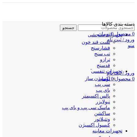
دسته بندی کالاها
جستجو
0
محصول
0
تومان
تجهیزات سنجشی
ورود / ثبت نام
تست قند خون
منو
فشارسنج
تب سنج
ترازو
قدسنج
تجهیزات تنفسی
ورود / ثبت نام
اکسیژن ساز
0
محصول
0
تومان
سی پپ
بای پپ
پالس اکسیمتر
نبولایزر
ماسک سی پپ و بای پپ
ساکشن
ونتیلاتور
کپسول اکسیژن
تجهیزات معاینه