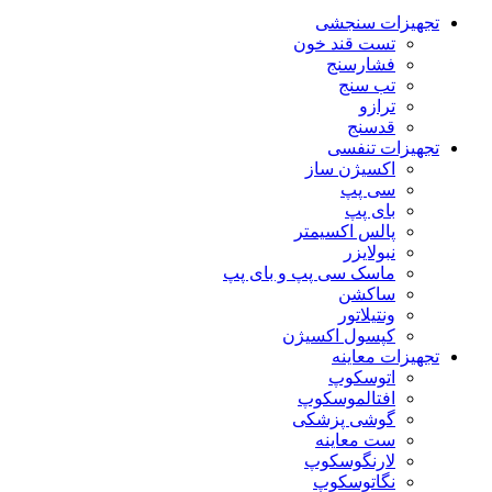
تجهیزات سنجشی
تست قند خون
فشارسنج
تب سنج
ترازو
قدسنج
تجهیزات تنفسی
اکسیژن ساز
سی پپ
بای پپ
پالس اکسیمتر
نبولایزر
ماسک سی پپ و بای پپ
ساکشن
ونتیلاتور
کپسول اکسیژن
تجهیزات معاینه
اتوسکوپ
افتالموسکوپ
گوشی پزشکی
ست معاینه
لارنگوسکوپ
نگاتوسکوپ