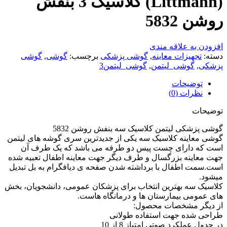
(Littmann) کلاسیک 3 بنفش
روشن 5832
افزودن به علاقه مندی
دسته:
تجهیزات معاینه
,
گوشی پزشکی
برچسب:
گوشی
,
گوشی
پزشکی
,
گوشی_لیتمن
,
گوشی_لیتمن3
توضیحات
نظرات (0)
توضیحات
گوشی پزشکی لیتمن کلاسیک سه بنفش روشن 5832
گوشی معاینه کلاسیک سه یکی از جدیدترین سری گوشه های لیتمن
است که دارای چست پیس دو طرفه می باشد که یک طرف آن
جهت معاینه بزرگسال و طرف دیگر جهت معاینه اطفال تعبیه شده
است.سمت اطفال با برداشته شدن صفحه ی دیافگرام به بل تبدیل
میشود.
کلاسیک سه بهترین انتخاب برای پزشکان عمومی، دانشجویان، بخش
های عمومی بیمارستان ها و درمانگاه هاست.
از دیگر مشخصات محصول:
طراحی شده جهت استفاده طولانی
در جدول عملکرد صوتی امتیاز 8 از 10