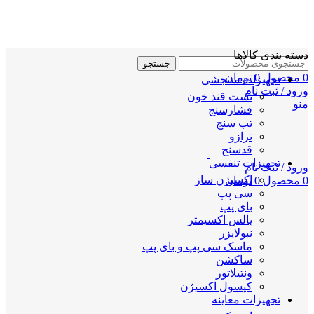
دسته بندی کالاها
جستجو
0
محصول
0
تومان
تجهیزات سنجشی
ورود / ثبت نام
تست قند خون
منو
فشارسنج
تب سنج
ترازو
قدسنج
تجهیزات تنفسی
ورود / ثبت نام
اکسیژن ساز
0
محصول
0
تومان
سی پپ
بای پپ
پالس اکسیمتر
نبولایزر
ماسک سی پپ و بای پپ
ساکشن
ونتیلاتور
کپسول اکسیژن
تجهیزات معاینه