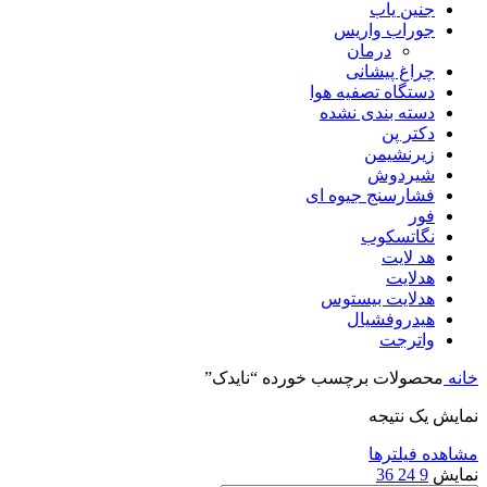
جنین یاب
جوراب واریس
درمان
چراغ پیشانی
دستگاه تصفیه هوا
دسته بندی نشده
دکتر پن
زیرنشیمن
شیردوش
فشارسنج جیوه ای
فور
نگاتسکوب
هد لایت
هدلایت
هدلایت بیستوس
هیدروفشیال
واترجت
خانه
محصولات برچسب خورده “نایدک”
نمایش یک نتیجه
مشاهده فیلترها
نمایش
9
24
36