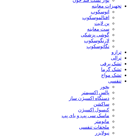
نوار تست قند خون
تجهیزات معاینه
اتوسکوپ
افتالموسکوپ
پن لایت
ست معاینه
گوشی پزشکی
لارنگوسکوپ
نگاتوسکوپ
ترازو
ترالی
تشک برقی
تشک گرما
تشک مواج
تنفسی
بخور
پالس اکسیمتر
دستگاه اکسیژن ساز
ساکشن
کپسول اکسیژن
ماسک سی پپ و بای پپ
مانومتر
ملحقات تنفسی
نبولایزر