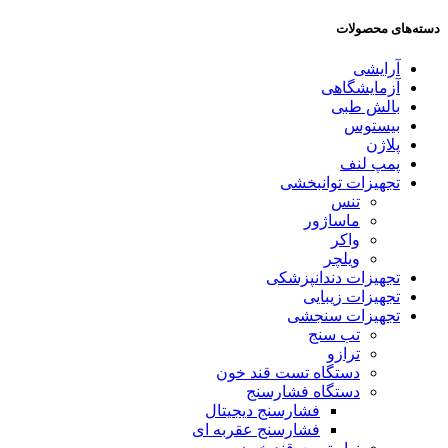
دسته‌های محصولات
آرایشی
آزمایشگاهی
بالش طبی
بیستوس
پلاژن
پمپ لنف
تجهیزات توانبخشی
تنس
ماساژور
واکر
ویلچر
تجهیزات دندانپزشکی
تجهیزات زیبایی
تجهیزات سنجشی
تب سنج
ترازو
دستگاه تست قند خون
دستگاه فشارسنج
فشارسنج دیجیتال
فشارسنج عقربه ای