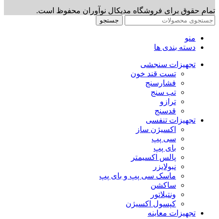
تمام حقوق برای فروشگاه مدیکال نوآوران محفوظ است.
جستجو
منو
دسته بندی ها
تجهیزات سنجشی
تست قند خون
فشارسنج
تب سنج
ترازو
قدسنج
تجهیزات تنفسی
اکسیژن ساز
سی پپ
بای پپ
پالس اکسیمتر
نبولایزر
ماسک سی پپ و بای پپ
ساکشن
ونتیلاتور
کپسول اکسیژن
تجهیزات معاینه