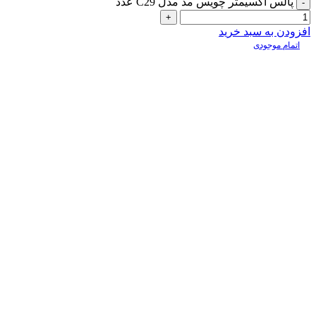
پالس اکسیمتر چویس مد مدل C29 عدد
افزودن به سبد خرید
اتمام موجودی