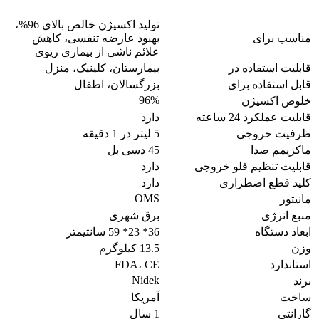
تولید اکسیژن خالص بالای 96%،
مناسب برای
بهبود عارضه تنفسی، کاهش
علائم ناشی از بیماری ریوی
قابلیت استفاده در
بیمارستان، کلینیک، منزل
قابل استفاده برای
بزرگسالان، اطفال
96%
خلوص اکسیژن
قابلیت عملکرد 24 ساعته
دارد
ظرفیت خروجی
5 لیتر در 1 دقیقه
ماکزیمم صدا
45 دسی بل
قابلیت تنظیم فلو خروجی
دارد
کلید قطع اضطراری
دارد
OMS
مانیتور
منبع انرژی
برق شهری
ابعاد دستگاه
36* 23* 59 سانتیمتر
وزن
13.5 کیلوگرم
استاندارد
FDA، CE
Nidek
برند
ساخت
آمریکا
گارانتی
1 سال