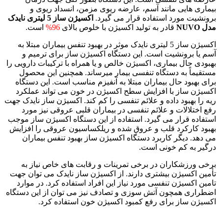
بیماری هایی مانند آسم، عارضه ریوی مزمن، انسداد ریوی و
برونشیت مورد استفاده قرار می گیرد.
اکسیژن ساز 5 لیتری نایدک
مدل NUVO
قادر به تولید اکسیژن با خلوص بالای
96%
است.
اکسیژن ساز 5 لیتری نایدک موثر در بهبود تنفس بیماران مبتلا به
آسم یا برونشیت است. این دستگاه اکسیژن ساز برای ترمیم و
بهبودی حال بیماری، اکسیژن خالص و یا همراه با ترکیبات دارویی را
مستقیماً به دستگاه تنفسی بیمار میرساند. همچنین این محصول
برای بهبود حال بیماران مبتلا به آنفیزم مناسب است. این دستگاه
اکسیژن ساز با افزایش سطح اکسیژن در خون می‌ تواند عملکرد
ریه را بهبود داده و علائم تنفسی را کم کند. اکسیژن ساز نایدک جهت
رفع اختلالات و علائم تنفسی در بیماران قلبی عروقی نیز مورد
استفاده قرار می گیرد. استفاده از این دستگاه اکسیژن ساز موجب
بهبود کارکرد قلب و عروق شده و ریلکساسیون عروقی را افزایش
می دهد. دیگر کاربرد دستگاه اکسیژن ساز بهبود تنفس بیماران
درگیر به کم خونی است.
برخی ورزشکاران در برخی تمرینات و رقابت‌ های خاص نیاز به
تأمین اکسیژن بیشتری دارند. از اکسیژن ساز نایدک می توان جهت
تامین اکسیژن تنفسی مورد نیاز این افراد استفاده کرد. در موارد
اضطراری همچون آتش سوزی و تصادف نیز می توان از این دستگاه
اکسیژن ساز برای رفع کمبود اکسیژن خون استفاده کرد.