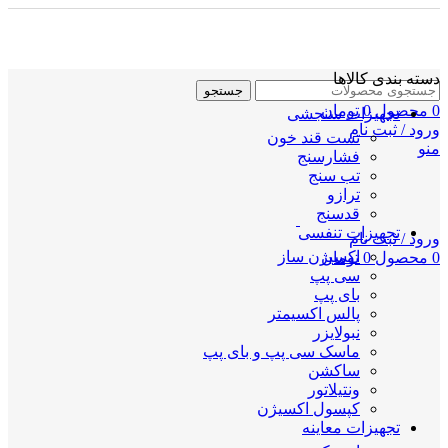
دسته بندی کالاها
جستجو
0
محصول
0
تومان
تجهیزات سنجشی
ورود / ثبت نام
تست قند خون
منو
فشارسنج
تب سنج
ترازو
قدسنج
تجهیزات تنفسی
ورود / ثبت نام
اکسیژن ساز
0
محصول
0
تومان
سی پپ
بای پپ
پالس اکسیمتر
نبولایزر
ماسک سی پپ و بای پپ
ساکشن
ونتیلاتور
کپسول اکسیژن
تجهیزات معاینه