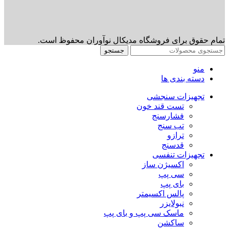
تمام حقوق برای فروشگاه مدیکال نوآوران محفوظ است.
جستجو
منو
دسته بندی ها
تجهیزات سنجشی
تست قند خون
فشارسنج
تب سنج
ترازو
قدسنج
تجهیزات تنفسی
اکسیژن ساز
سی پپ
بای پپ
پالس اکسیمتر
نبولایزر
ماسک سی پپ و بای پپ
ساکشن