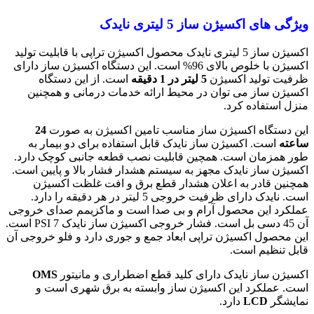
ویژگی های اکسیژن ساز 5 لیتری نایدک
اکسیژن ساز 5 لیتری نایدک محصول اکسیژن تراپی با قابلیت تولید
اکسیژن با خلوص بالای 96% است. این دستگاه اکسیژن ساز دارای
ظرفیت تولید اکسیژن
5 لیتر در 1 دقیقه
است. از این دستگاه
اکسیژن ساز می توان در محیط ارائه خدمات درمانی و همچنین
منزل استفاده کرد.
این دستگاه اکسیژن ساز مناسب تامین اکسیژن به صورت
24
ساعته
است. اکسیژن ساز نایدک قابل استفاده برای دو بیمار به
طور همزمان است. همچین قابلیت نصب قطعه جانبی کوچک دارد.
اکسیژن ساز نایدک مجهز به سیستم هشدار فشار بالا و پایین است.
همچنین قادر به اعلان هشدار قطع برق و افت غلظت اکسیژن
است. نایدک دارای ظرفیت خروجی 5 لیتر در هر دقیقه را دارد.
عملکرد این محصول آرام و بی صدا است و ماکزیمم صدای خروجی
آن 45 دسی بل است. فشار خروجی اکسیژن ساز نایدک PSI 7 است.
این محصول اکسیژن تراپی ابعاد جمع و جوری دارد و فلو خروجی آن
قابل تنظیم است.
اکسیژن ساز نایدک دارای کلید قطع اضطراری و مانیتور
OMS
است. عملکرد این اکسیژن ساز وابسته به برق شهری است و
نمایشگر
LCD
دارد.