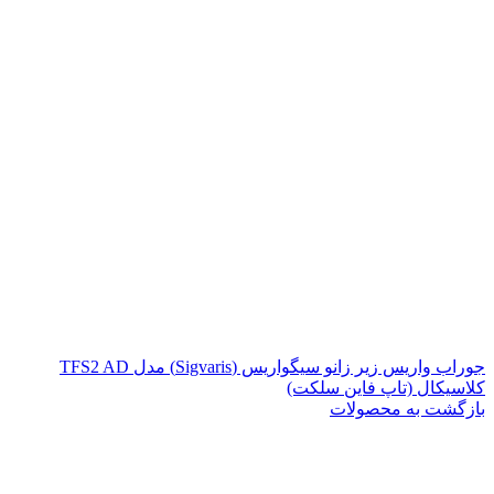
جوراب واریس زیر زانو سیگواریس (Sigvaris) مدل TFS2 AD
کلاسیکال (تاپ فاین سلکت)
بازگشت به محصولات