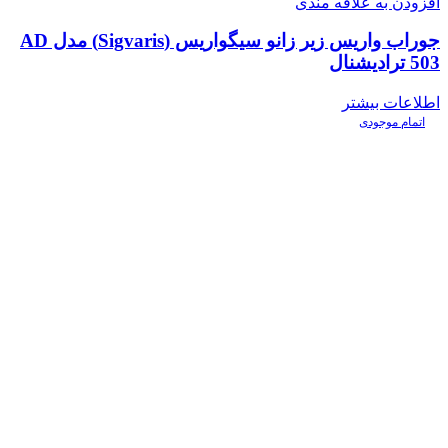
افزودن به علاقه مندی
جوراب واریس زیر زانو سیگواریس (Sigvaris) مدل AD
503 ترادیشنال
اطلاعات بیشتر
اتمام موجودی