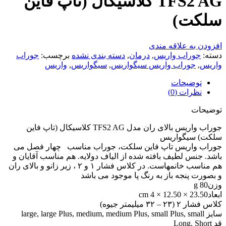
TFS2 AG کلاسیکال (تاپ فاین
سلکت)
افزودن به علاقه مندی
دسته:
جوراب واریس
,
درمان
,
دسته بندی نشده
برچسب:
جوراب
واریس
,
جوراب واریس سیگواریس
,
سیگواریس
,
واریس
توضیحات
نظرات (0)
توضیحات
جوراب واریس بالای ران مدل TFS2 AG کلاسیکال (تاپ فاین
سلکت) سیگواریس
جوراب واریس تاپ فاین سلکت، جوراب مناسب چهار فصل می
باشد. جنس لطیف بافته شده از الیاف دولایه. هم مناسب آقایان و
هم مناسب خانمهاست. در کلاس فشار ۱ و ۲ ، زیر زانو و بالای ران
و بصورت پنجه باز به رنگ پا موجود می باشد
وزن80 g
ابعاد23.50 × 12.50 × 4 cm
کلاس فشار ۲ (۲۳ – ۳۲ میلیمتر جیوه)
سایز large, large Plus, medium, medium Plus, small Plus, small
قد Long, Short