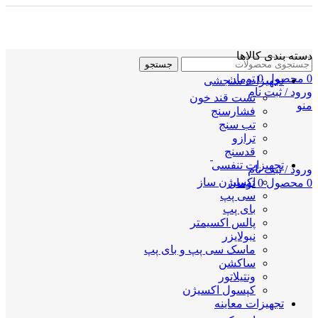
دسته بندی کالاها
جستجو
0
محصول
0
تومان
تجهیزات سنجشی
ورود / ثبت نام
تست قند خون
منو
فشارسنج
تب سنج
ترازو
قدسنج
تجهیزات تنفسی
ورود / ثبت نام
اکسیژن ساز
0
محصول
0
تومان
سی پپ
بای پپ
پالس اکسیمتر
نبولایزر
ماسک سی پپ و بای پپ
ساکشن
ونتیلاتور
کپسول اکسیژن
تجهیزات معاینه