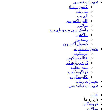
تجهیزات تنفسی
اکسیژن ساز
سی پپ
بای پپ
پالس اکسیمتر
نبولایزر
ماسک سی پپ و بای پپ
ساکشن
ونتیلاتور
کپسول اکسیژن
تجهیزات معاینه
اتوسکوپ
افتالموسکوپ
گوشی پزشکی
ست معاینه
لارنگوسکوپ
نگاتوسکوپ
تجهیزات زیبایی
تجهیزات توانبخشی
خانه
درباره ما
فروشگاه
مقالات