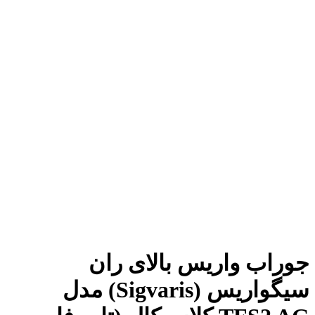
بزرگنمایی تصویر
جوراب واریس بالای ران
سیگواریس (Sigvaris) مدل