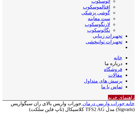
اتوسکوپ
افتالموسکوپ
گوشی پزشکی
ست معاینه
لارنگوسکوپ
نگاتوسکوپ
تجهیزات زیبایی
تجهیزات توانبخشی
خانه
درباره ما
فروشگاه
مقالات
پرسش های متداول
تماس با ما
راهنمای خرید
خانه
جوراب واریس
درمان
جوراب واریس بالای ران سیگواریس
(Sigvaris) مدل TFS2 AG کلاسیکال (تاپ فاین سلکت)