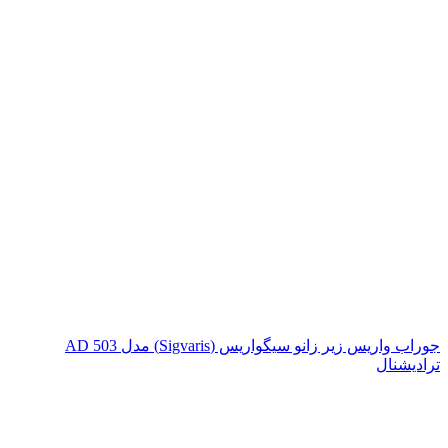
جوراب واریس زیر زانو سیگواریس (Sigvaris) مدل AD 503
ترادیشنال
اتمام موجودی