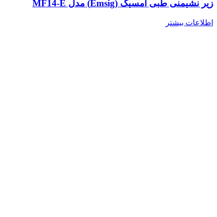
زیر نشیمنی طبی امسیگ (Emsig) مدل MF14-E
اطلاعات بیشتر