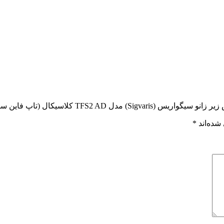
TFS2  کلاسیکال (تاپ فاین سلکت)”
شده‌اند
*