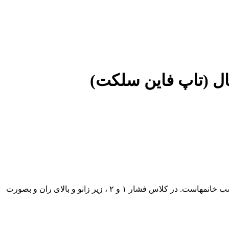
جوراب واریس تاپ فاین سلکت، جوراب مناسب چهار فصل می باشد. جنس لطیف بافته شده از الیاف دولایه. هم مناسب آقایان و هم مناسب خانمهاست. در کلاس فشار ۱ و ۲ ، زیر زانو و بالای ران و بصورت