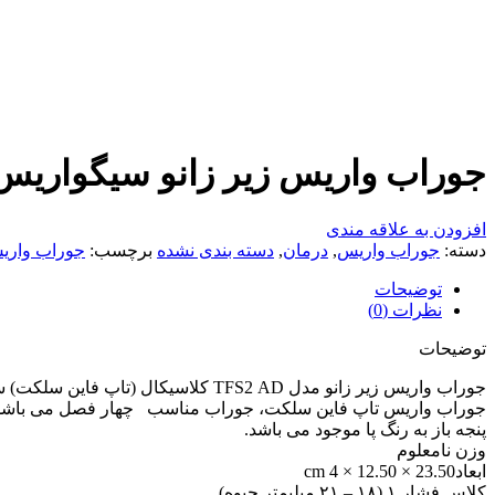
جوراب واریس زیر زانو سیگواریس (Sigvaris) مدل TFS2 AD کلاسیکال (تاپ فاین س
افزودن به علاقه مندی
دسته:
جوراب واریس
,
درمان
,
دسته بندی نشده
برچسب:
جوراب واری
توضیحات
نظرات (0)
توضیحات
جوراب واریس زیر زانو مدل TFS2 AD کلاسیکال (تاپ فاین سلکت) سیگواریس
پنجه باز به رنگ پا موجود می باشد.
وزن نامعلوم
ابعاد23.50 × 12.50 × 4 cm
کلاس فشار ۱ (۱۸ – ۲۱ میلیمتر جیوه)