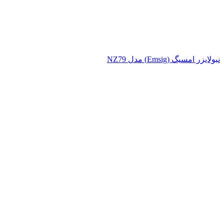
نبولایزر امسیگ (Emsig) مدل NZ79
بزرگنمایی تصویر