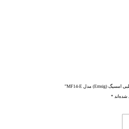
E) مدل MF14-E”
شده‌اند
*