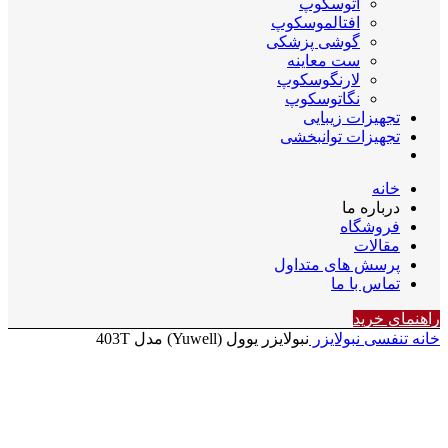
اتوسکوپ
افتالموسکوپ
گوشی پزشکی
ست معاینه
لارنگوسکوپ
نگاتوسکوپ
تجهیزات زیبایی
تجهیزات توانبخشی
خانه
درباره ما
فروشگاه
مقالات
پرسش های متداول
تماس با ما
راهنمای خرید
خانه
تنفسی
نبولایزر
نبولایزر یوول (Yuwell) مدل 403T