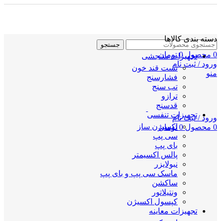
دسته بندی کالاها
جستجو
0
محصول
0
تومان
تجهیزات سنجشی
ورود / ثبت نام
تست قند خون
منو
فشارسنج
تب سنج
ترازو
قدسنج
تجهیزات تنفسی
ورود / ثبت نام
اکسیژن ساز
0
محصول
0
تومان
سی پپ
بای پپ
پالس اکسیمتر
نبولایزر
ماسک سی پپ و بای پپ
ساکشن
ونتیلاتور
کپسول اکسیژن
تجهیزات معاینه