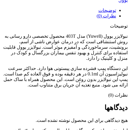
یوول
توضیحات
نظرات (0)
توضیحات
نبولایزر یوول (Yuwell) مدل 403T محصول تخصصی دارو رسانی به
روش استنشاقی است که در درمان عوارض ناشی از آسم،
برونشیت، سرماخوردگی و آمفیزم موثر است. نبولایزر یوول قابلیت
استفاده برای کنترل و بهبود تنفس بیماران بزرگسال و کودک در
منزل و کلینیک را دارد.
این دستگاه پمپ فشرده سازی پیستونی هوا دارد. حداکثر سرعت
نبولیزاسیون آن 0.1ml در هر دقیقه بوده و فوق‌ العاده کم صدا است.
پمپ این نبولایزر بدون روغن است. این محصول همراه با ساک حمل
ارائه می‌ شود. منبع تغذیه آن جریان برق متناوب است.
نظرات (0)
دیدگاهها
هیچ دیدگاهی برای این محصول نوشته نشده است.