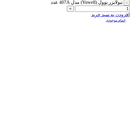
نبولایزر یوول (Yuwell) مدل 407A عدد
افزودن به سبد خرید
اتمام موجودی