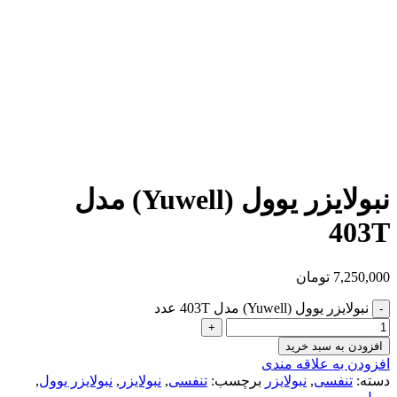
نبولایزر یوول (Yuwell) مدل
403T
7,250,000
تومان
نبولایزر یوول (Yuwell) مدل 403T عدد
افزودن به سبد خرید
افزودن به علاقه مندی
دسته:
تنفسی
,
نبولایزر
برچسب:
تنفسی
,
نبولایزر
,
نبولایزر یوول
,