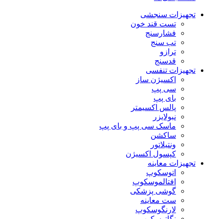
تجهیزات سنجشی
تست قند خون
فشارسنج
تب سنج
ترازو
قدسنج
تجهیزات تنفسی
اکسیژن ساز
سی پپ
بای پپ
پالس اکسیمتر
نبولایزر
ماسک سی پپ و بای پپ
ساکشن
ونتیلاتور
کپسول اکسیژن
تجهیزات معاینه
اتوسکوپ
افتالموسکوپ
گوشی پزشکی
ست معاینه
لارنگوسکوپ
نگاتوسکوپ