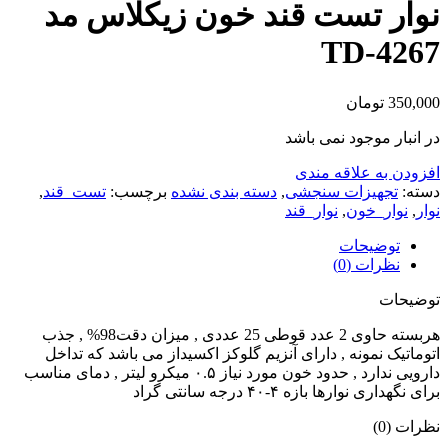
نوار تست قند خون زیکلاس مد
TD-4267
350,000
تومان
در انبار موجود نمی باشد
افزودن به علاقه مندی
دسته:
تجهیزات سنجشی
,
دسته بندی نشده
برچسب:
تست_قند
,
نوار
,
نوار_خون
,
نوار_قند
توضیحات
نظرات (0)
توضیحات
هربسته حاوی 2 عدد قوطی 25 عددی , میزان دقت98% , جذب
اتوماتیک نمونه , دارای آنزیم گلوکز اکسیداز می باشد که تداخل
دارویی ندارد , حدود خون مورد نیاز ۰.۵ میکرو لیتر , دمای مناسب
برای نگهداری نوارها بازه ۴-۴۰ درجه سانتی گراد
نظرات (0)