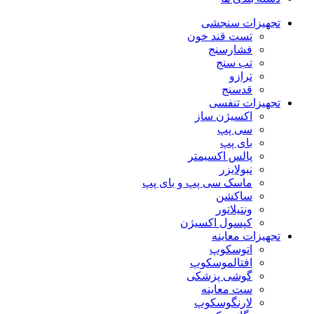
تجهیزات سنجشی
تست قند خون
فشارسنج
تب سنج
ترازو
قدسنج
تجهیزات تنفسی
اکسیژن ساز
سی پپ
بای پپ
پالس اکسیمتر
نبولایزر
ماسک سی پپ و بای پپ
ساکشن
ونتیلاتور
کپسول اکسیژن
تجهیزات معاینه
اتوسکوپ
افتالموسکوپ
گوشی پزشکی
ست معاینه
لارنگوسکوپ