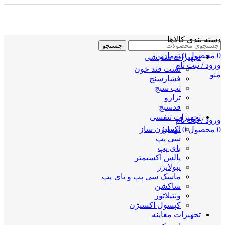
دسته بندی کالاها
جستجو
0
محصول
0
تومان
تجهیزات سنجشی
ورود / ثبت نام
تست قند خون
منو
فشارسنج
تب سنج
ترازو
قدسنج
تجهیزات تنفسی
ورود / ثبت نام
اکسیژن ساز
0
محصول
0
تومان
سی پپ
بای پپ
پالس اکسیمتر
نبولایزر
ماسک سی پپ و بای پپ
ساکشن
ونتیلاتور
کپسول اکسیژن
تجهیزات معاینه