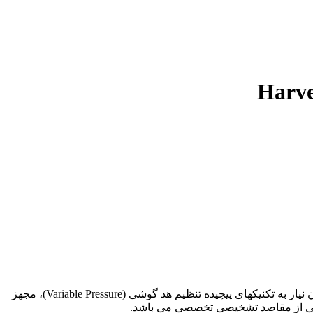
مدل سه سر (Triple Head) از سری گوشیهای فوق تخصصی قلب ولچ آلن (سری Hervey) جهت دریافت فرکانسهای مختص قلب و ریه و بدون نیاز به تکنیکهای پیچیده تنظیم هد گوشی (Variable Pressure)، مجهز
عی از مقاصد تشخیصی تخصصی می باشد.