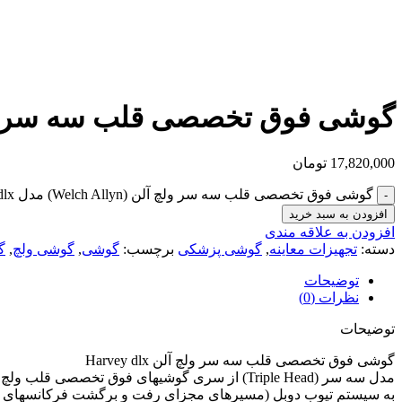
گوشی فوق تخصصی قلب سه سر ولچ آلن (Welch Allyn) م
17,820,000
تومان
گوشی فوق تخصصی قلب سه سر ولچ آلن (Welch Allyn) مدل Harvey dlx عدد
افزودن به سبد خرید
افزودن به علاقه مندی
دسته:
تجهیزات معاینه
,
گوشی پزشکی
برچسب:
گوشی
,
گوشی ولچ
,
گ
توضیحات
نظرات (0)
توضیحات
گوشی فوق تخصصی قلب سه سر ولچ آلن Harvey dlx
به سیستم تیوب دوبل (مسیرهای مجزای رفت و برگشت فرکانسهای 