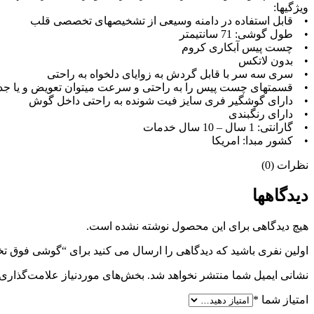
ویژگیها:
• قابل استفاده در دامنه وسیعی از تشخیصهای تخصصی قلب
• طول گوشی: 71 سانتیمتر
• چست پیس آبکاری کروم
• بدون لاتکس
• سری سه سر با قابل گردش به زوایای دلخواه به راحتی
• قسمتهای چست پیس را به راحتی و سرعت میتوان تعویض و یا جدا
• دارای گوشگیر فری سایز فیت شونده به راحتی داخل گوش
• دارای رنگبندی
• گارانتی: 1 سال – 10 سال خدمات
• کشور مبدا: امریکا
نظرات (0)
دیدگاهها
هیچ دیدگاهی برای این محصول نوشته نشده است.
اولین نفری باشید که دیدگاهی را ارسال می کنید برای “گوشی فوق تخصصی قلب سه سر ولچ
نشانی ایمیل شما منتشر نخواهد شد.
بخش‌های موردنیاز علامت‌گذاری 
امتیاز شما
*