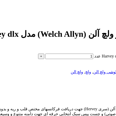
دل Harvey dlx
وشی ولچ الن
,
ولچ
,
ولچ الن
صوتی) و چست پیس سبک انتخابی حرفه ای جهت دامنه متنوع و وسی