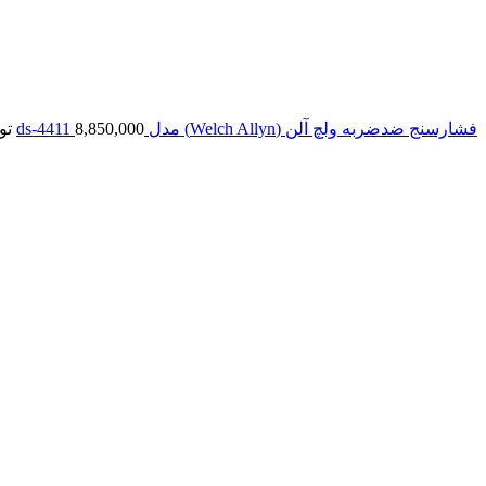
فشارسنج ضدضربه ولچ آلن (Welch Allyn) مدل ds-4411
8,850,000
تو
بزرگنمایی تصویر