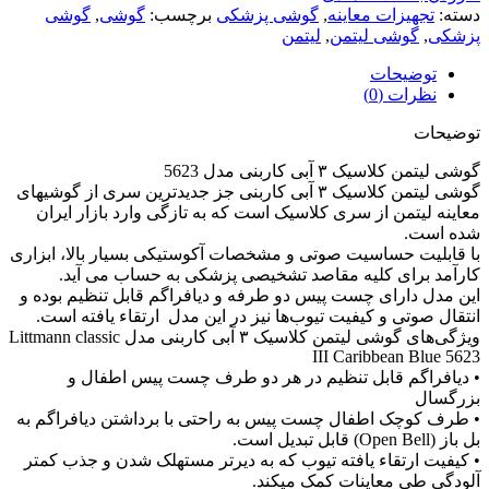
دسته:
تجهیزات معاینه
,
گوشی پزشکی
برچسب:
گوشی
,
گوشی
پزشکی
,
گوشی لیتمن
,
لیتمن
توضیحات
نظرات (0)
توضیحات
گوشی لیتمن کلاسیک ۳ آبی کاربنی مدل 5623
گوشی لیتمن کلاسیک ۳ آبی کاربنی جز جدیدترین سری از گوشیهای
معاینه لیتمن از سری کلاسیک است که به تازگی وارد بازار ایران
شده است.
با قابلیت حساسیت صوتی و مشخصات آکوستیکی بسیار بالا، ابزاری
کارآمد برای کلیه مقاصد تشخیصی پزشکی به حساب می آید.
این مدل دارای چست پیس دو طرفه و دیافراگم قابل تنظیم بوده و
انتقال صوتی و کیفیت تیوب‌ها نیز در این مدل ارتقاء یافته است.
ویژگی‌های گوشی لیتمن کلاسیک ۳ آبی کاربنی مدل Littmann classic
III Caribbean Blue 5623
• دیافراگم قابل تنظیم در هر دو طرف چست پیس اطفال و
بزرگسال
• طرف کوچک اطفال چست پیس به راحتی با برداشتن دیافراگم به
بل باز (Open Bell) قابل تبدیل است.
• کیفیت ارتقاء یافته تیوب که به دیرتر مستهلک شدن و جذب کمتر
آلودگی طی معاینات کمک میکند.