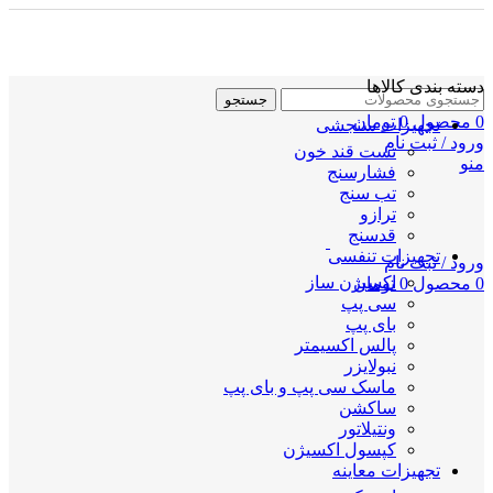
دسته بندی کالاها
جستجو
0
محصول
0
تومان
تجهیزات سنجشی
ورود / ثبت نام
تست قند خون
منو
فشارسنج
تب سنج
ترازو
قدسنج
تجهیزات تنفسی
ورود / ثبت نام
اکسیژن ساز
0
محصول
0
تومان
سی پپ
بای پپ
پالس اکسیمتر
نبولایزر
ماسک سی پپ و بای پپ
ساکشن
ونتیلاتور
کپسول اکسیژن
تجهیزات معاینه