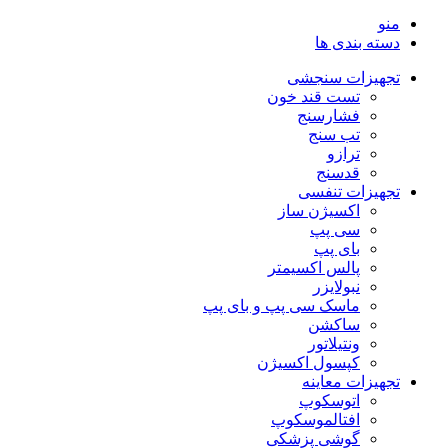
منو
دسته بندی ها
تجهیزات سنجشی
تست قند خون
فشارسنج
تب سنج
ترازو
قدسنج
تجهیزات تنفسی
اکسیژن ساز
سی پپ
بای پپ
پالس اکسیمتر
نبولایزر
ماسک سی پپ و بای پپ
ساکشن
ونتیلاتور
کپسول اکسیژن
تجهیزات معاینه
اتوسکوپ
افتالموسکوپ
گوشی پزشکی