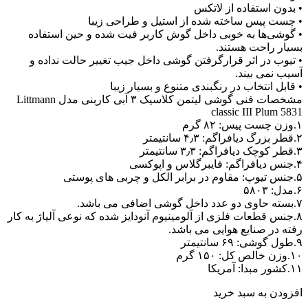
• بدون استفاده از لاتکس
• چست پیس ساخته شده از استیل و طراحی زیبا
• گوشی‌ها به خوبی داخل گوش کاربر فیت شده و حین استفاده
بسیار راحت هستند.
• تیوب در اثر قرارگرفتن گوشی داخل جیب تغییر حالت نداده و
آسیب نمی بیند.
• قابل انتخاب در رنگبندی متنوع و بسیار زیبا
مشخصات فنی گوشی لیتمن کلاسیک ۳ آبی کاربنی مدل Littmann
classic III Plum 5831
۱.وزن چست پیس: ۸۲ گرم
۲.قطر بزرگ دیافراگم: ۴٫۳ سانتیمتر
۳.قطر کوچک دیافراگم: ۳٫۳ سانتیمتر
۴.جنس دیافراگم: فایبرگلاس و اپوکسی
۵.جنس تیوپ: مقاوم در برابر الکل و چربی های پوستی
۶.مدل: ۵۸۰۳
۷.بسته حاوی دو عدد داخل گوشی اضافی می باشد.
۸.جنس قطعات فلزی از آلومینیوم آنودایز شده که نوعی آلیاژ به کار
رفته در صنایع هوایی می باشد.
۹.طول گوشی: ۶۹ سانتیمتر
۱۰.وزن خالص کل: ۱۵۰ گرم
۱۱.کشور مبدا: آمریکا
افزودن به سبد خرید