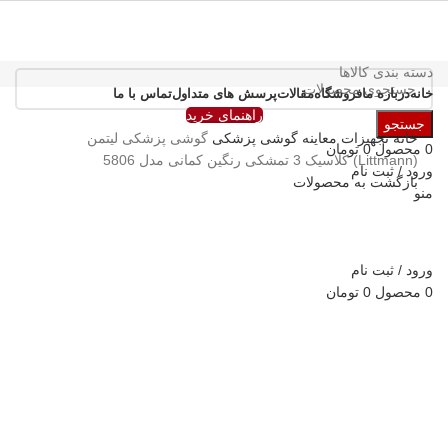
دسته بندی کالاها
خانه
درباره ما
فروشگاه
مقالات
پرسش های متداول
تماس با ما
راهنمای خرید
جستجو
خانه
تجهیزات معاینه
گوشی پزشکی
گوشی پزشکی لیتمن
0
محصول
0
تومان
(Littmann) کلاسیک 3 تمشکی رنگین کمانی مدل 5806
ورود / ثبت نام
بازگشت به محصولات
منو
بزرگنمایی تصویر
ورود / ثبت نام
0
محصول
0
تومان