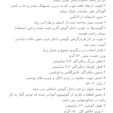
بل باز (Open Bell) قابل تبدیل است.
• کیفیت ارتقاء یافته تیوب که به دیرتر مستهلک شدن و جذب کمتر
آلودگی طی معاینات کمک میکند.
• بدون استفاده از لاتکس
• چست پیس ساخته شده از استیل و طراحی زیبا
• گوشی‌ها به خوبی داخل گوش کاربر فیت شده و حین استفاده
بسیار راحت هستند.
• تیوب در اثر قرارگرفتن گوشی داخل جیب تغییر حالت نداده و
آسیب نمی بیند.
• قابل انتخاب در رنگبندی متنوع و بسیار زیبا
وزن چست پیس: ۸۲ گرم
۲.قطر بزرگ دیافراگم: ۴٫۳ سانتیمتر
۳.قطر کوچک دیافراگم: ۳٫۳ سانتیمتر
۴.جنس دیافراگم: فایبرگلاس و اپوکسی
۵.جنس تیوپ: مقاوم در برابر الکل و چربی های پوستی
۶.مدل: ۵۸۰۳
۷.بسته حاوی دو عدد داخل گوشی اضافی می باشد.
۸.جنس قطعات فلزی از آلومینیوم آنودایز شده که نوعی آلیاژ به کار
رفته در صنایع هوایی می باشد.
۹.طول گوشی: ۶۹ سانتیمتر
۱۰.وزن خالص کل: ۱۵۰ گرم