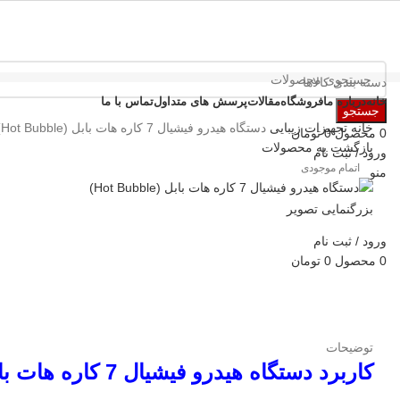
دسته بندی کالاها
خانه
درباره ما
فروشگاه
مقالات
پرسش های متداول
تماس با ما
جستجو
خانه
تجهیزات زیبایی
دستگاه هیدرو فیشیال 7 کاره هات بابل (Hot Bubble)
0
محصول
0
تومان
بازگشت به محصولات
ورود / ثبت نام
اتمام موجودی
منو
بزرگنمایی تصویر
ورود / ثبت نام
0
محصول
0
تومان
توضیحات
کاربرد دستگاه هیدرو فیشیال 7 کاره هات بابل (