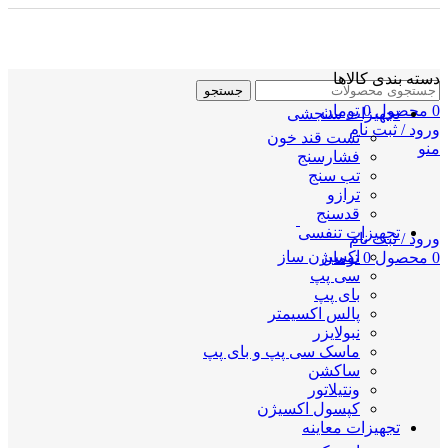
دسته بندی کالاها
جستجو
0
محصول
0
تومان
تجهیزات سنجشی
ورود / ثبت نام
تست قند خون
منو
فشارسنج
تب سنج
ترازو
قدسنج
تجهیزات تنفسی
ورود / ثبت نام
اکسیژن ساز
0
محصول
0
تومان
سی پپ
بای پپ
پالس اکسیمتر
نبولایزر
ماسک سی پپ و بای پپ
ساکشن
ونتیلاتور
کپسول اکسیژن
تجهیزات معاینه