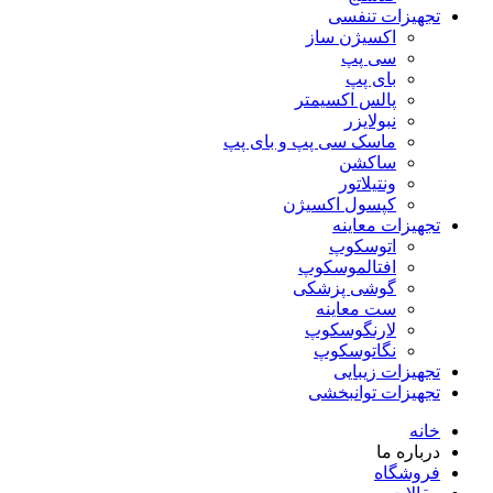
تجهیزات تنفسی
اکسیژن ساز
سی پپ
بای پپ
پالس اکسیمتر
نبولایزر
ماسک سی پپ و بای پپ
ساکشن
ونتیلاتور
کپسول اکسیژن
تجهیزات معاینه
اتوسکوپ
افتالموسکوپ
گوشی پزشکی
ست معاینه
لارنگوسکوپ
نگاتوسکوپ
تجهیزات زیبایی
تجهیزات توانبخشی
خانه
درباره ما
فروشگاه