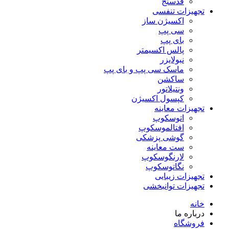
قدسنج
تجهیزات تنفسی
اکسیژن ساز
سی پپ
بای پپ
پالس اکسیمتر
نبولایزر
ماسک سی پپ و بای پپ
ساکشن
ونتیلاتور
کپسول اکسیژن
تجهیزات معاینه
اتوسکوپ
افتالموسکوپ
گوشی پزشکی
ست معاینه
لارنگوسکوپ
نگاتوسکوپ
تجهیزات زیبایی
تجهیزات توانبخشی
خانه
درباره ما
فروشگاه