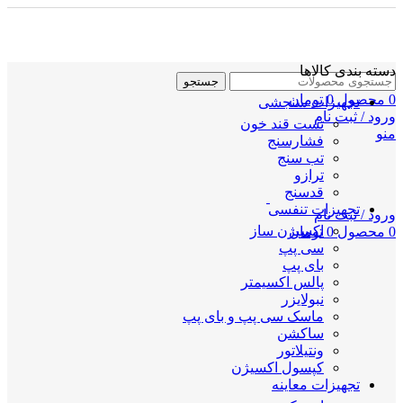
دسته بندی کالاها
جستجو
0
محصول
0
تومان
تجهیزات سنجشی
ورود / ثبت نام
تست قند خون
منو
فشارسنج
تب سنج
ترازو
قدسنج
تجهیزات تنفسی
ورود / ثبت نام
اکسیژن ساز
0
محصول
0
تومان
سی پپ
بای پپ
پالس اکسیمتر
نبولایزر
ماسک سی پپ و بای پپ
ساکشن
ونتیلاتور
کپسول اکسیژن
تجهیزات معاینه