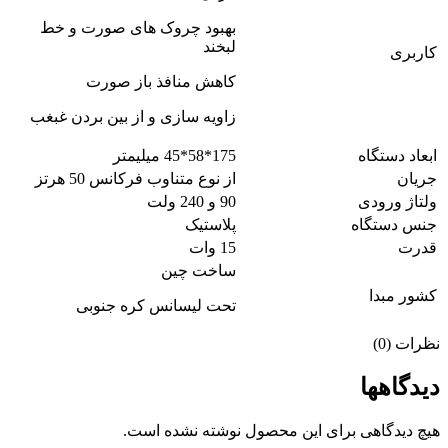
بهبود چروک های صورت و خط
لبخند
کاربری
کاهش منافذ باز صورت
زاویه سازی و از بین بردن غبغب
ابعاد دستگاه
175*58*45 میلیمتر
جریان
از نوع متناوب فرکانس 50 هرتز
ولتاژ ورودی
90 و 240 ولت
جنس دستگاه
پلاستیک
قدرت
15 وات
ساخت چین
کشور مبدا
تحت لیسانس کره جنوبی
نظرات (0)
دیدگاهها
هیچ دیدگاهی برای این محصول نوشته نشده است.