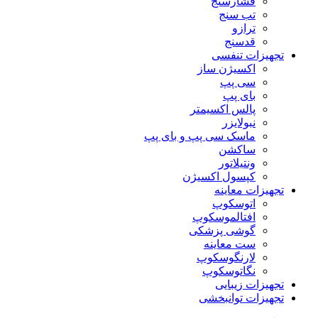
فشارسنج
تب سنج
ترازو
قدسنج
تجهیزات تنفسی
اکسیژن ساز
سی پپ
بای پپ
پالس اکسیمتر
نبولایزر
ماسک سی پپ و بای پپ
ساکشن
ونتیلاتور
کپسول اکسیژن
تجهیزات معاینه
اتوسکوپ
افتالموسکوپ
گوشی پزشکی
ست معاینه
لارنگوسکوپ
نگاتوسکوپ
تجهیزات زیبایی
تجهیزات توانبخشی