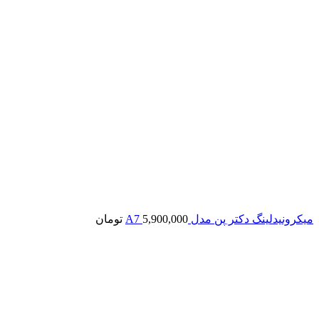
میکرونیدلینگ دکتر پن مدل A7
5,900,000
تومان
اتمام موجودی
بزرگنمایی تصویر