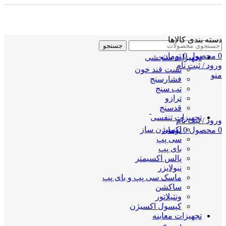
دسته بندی کالاها
جستجو
0
محصول
0
تومان
تجهیزات سنجشی
ورود / ثبت نام
تست قند خون
منو
فشارسنج
تب سنج
ترازو
قدسنج
تجهیزات تنفسی
ورود / ثبت نام
اکسیژن ساز
0
محصول
0
تومان
سی پپ
بای پپ
پالس اکسیمتر
نبولایزر
ماسک سی پپ و بای پپ
ساکشن
ونتیلاتور
کپسول اکسیژن
تجهیزات معاینه