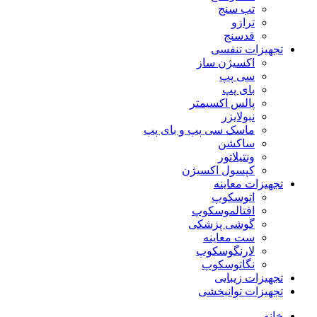
تب سنج
ترازو
قدسنج
تجهیزات تنفسی
اکسیژن ساز
سی پپ
بای پپ
پالس اکسیمتر
نبولایزر
ماسک سی پپ و بای پپ
ساکشن
ونتیلاتور
کپسول اکسیژن
تجهیزات معاینه
اتوسکوپ
افتالموسکوپ
گوشی پزشکی
ست معاینه
لارنگوسکوپ
نگاتوسکوپ
تجهیزات زیبایی
تجهیزات توانبخشی
خانه