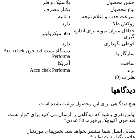
جنس محصول
پلاستیک و فلز
نوع محصول
یکبار مصرف
سرعت جذب و اعلام نتیجه
5 ثانیه
روکش طلا
دارد
حداقل میزان نمونه برای اندازه
506 میکرولیتر
گیری
قوطی نگهداری
دارد
دستگاه تست قند خون Accu chek
سازگار با
Performa
ساخت
آمریکا
Accu chek Performa
برند
نظرات (0)
دیدگاهها
هیچ دیدگاهی برای این محصول نوشته نشده است.
اولین نفری باشید که دیدگاهی را ارسال می کنید برای “نوار تست
قند خون اکیوچک پرفورما 50 عددی”
نشانی ایمیل شما منتشر نخواهد شد.
بخش‌های موردنیاز
علامت‌گذاری شده‌اند
*