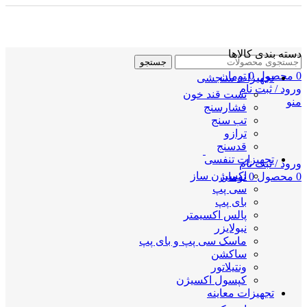
دسته بندی کالاها
جستجو
0
محصول
0
تومان
تجهیزات سنجشی
ورود / ثبت نام
تست قند خون
منو
فشارسنج
تب سنج
ترازو
قدسنج
تجهیزات تنفسی
ورود / ثبت نام
اکسیژن ساز
0
محصول
0
تومان
سی پپ
بای پپ
پالس اکسیمتر
نبولایزر
ماسک سی پپ و بای پپ
ساکشن
ونتیلاتور
کپسول اکسیژن
تجهیزات معاینه