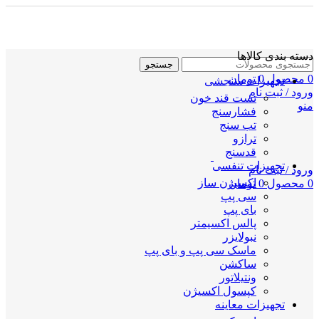
دسته بندی کالاها
جستجو
0
محصول
0
تومان
تجهیزات سنجشی
ورود / ثبت نام
تست قند خون
منو
فشارسنج
تب سنج
ترازو
قدسنج
تجهیزات تنفسی
ورود / ثبت نام
اکسیژن ساز
0
محصول
0
تومان
سی پپ
بای پپ
پالس اکسیمتر
نبولایزر
ماسک سی پپ و بای پپ
ساکشن
ونتیلاتور
کپسول اکسیژن
تجهیزات معاینه