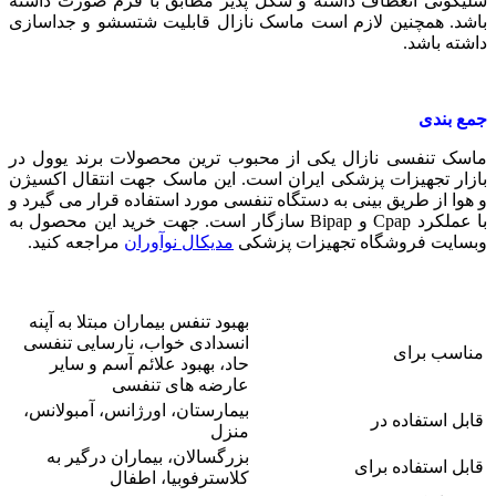
سلیکونی انعطاف داشته و شکل پذیر مطابق با فرم صورت داشته
باشد. همچنین لازم است ماسک نازال قابلیت شتسشو و جداسازی
داشته باشد.
جمع بندی
ماسک تنفسی نازال یکی از محبوب ترین محصولات برند یوول در
بازار تجهیزات پزشکی ایران است. این ماسک جهت انتقال اکسیژن
و هوا از طریق بینی به دستگاه تنفسی مورد استفاده قرار می گیرد و
با عملکرد Cpap و Bipap سازگار است. جهت خرید این محصول به
وبسایت فروشگاه تجهیزات پزشکی
مدیکال نوآوران
مراجعه کنید.
بهبود تنفس بیماران مبتلا به آپنه
انسدادی خواب، نارسایی تنفسی
مناسب برای
حاد، بهبود علائم آسم و سایر
عارضه های تنفسی
بیمارستان، اورژانس، آمبولانس،
قابل استفاده در
منزل
بزرگسالان، بیماران درگیر به
قابل استفاده برای
کلاسترفوبیا، اطفال