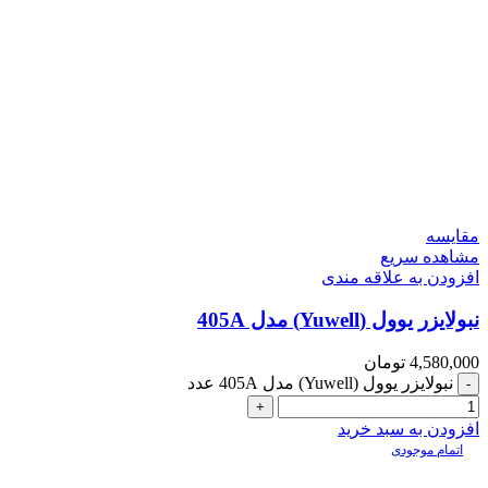
مقایسه
مشاهده سریع
افزودن به علاقه مندی
نبولایزر یوول (Yuwell) مدل 405A
4,580,000
تومان
نبولایزر یوول (Yuwell) مدل 405A عدد
افزودن به سبد خرید
اتمام موجودی