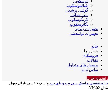
اتوسکوپ
افتالموسکوپ
گوشی پزشکی
ست معاینه
لارنگوسکوپ
نگاتوسکوپ
تجهیزات زیبایی
تجهیزات توانبخشی
خانه
درباره ما
فروشگاه
مقالات
پرسش های متداول
تماس با ما
راهنمای خرید
خانه
تنفسی
ماسک سی پپ و بای پپ
ماسک تنفسی نازال یوول
مدل YN-02