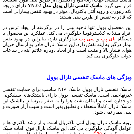
قرار می گیرد.
ماسک تنفسی نازال یوول مدل YN-02
دارای دریچه
لانه زنبوری و رویه آنتی باکتریال، موثر در بهبود تنفس بیمارانی است
که قادر به تنفس از طریق بینی هستند.
این محصول یوول تنها ناحیه بینی را در برگرفته از ایجاد ترس در
افراد مبتلا به کلاسترفوبیا جلوگیری می کند. عملکرد این محصول با
دستگاه
بای پپ
و
سی پپ
سازگاری دارد، بنابراین در بهبود نفس
بیمار درگیر به آپنه نقش دارد. این ماسک نازال قادر به ارسال حریان
هوای فشار بالا و مثبت است و از ایجاد دوباره علائم آپنه در ساعات
خواب جلوگیری می کند.
ویژگی های ماسک تنفسی نازال یوول
ماسک تنفسی نازال یوول ماسک NIV مناسب برای حمایت تنفسی
غیرتهاجمی است. ماسک تنفسی یوول دارای بالشتک‌های سیلیکونی
دو جداره است و امکان نشت هوا را به صفر میرساند. بالشتک این
ماسک نازال کاملاً منعطف و تطبیق پذیر است و سبب آزار صورت و
بینی بیمار نمی شود.
رویه ماسک نازال یوول آنتی باکتریال است و از رشد باکتری ها و
عوامل آلودگی جلوگیری می کند. این ماسک نازال فوق العاده سبک
است و کمتر از
70 گرم
وزن دارد. ماسک یوول دارای قاب با طراحی