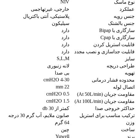
NIV
نوع ماسک
عملکرد
خارجی، غیرتهاجمی
جنس رویه
پلاستیکی، آنتی باکتریال
جنس بالشتک
سیلیکون
سازگاری با Bipap
دارد
سازگاری با Cpap
دارد
قابلیت استریل کردن
دارد
قابلیت جداسازی و نصب مجدد
دارد
S,L,M
سایز
طراحی دریچه
لانه زنبوری
تهویه
بی صدا
4-30 cmH2O
محدوده فشار درمانی
22 mm
اتصال لوله
0.5 cmH2O
مقاومت جریان (At 50L/min)
1.5 cmH2O
مقاومت جریان (At 100L/min)
حداکثر خروجی صدا
کمتر از 30 db
ترکیب مناسب برای استریل
صابون ملایم، آب گرم 30 درجه
وزن
64 گرم
ساخت
چین
Yuwell
برند