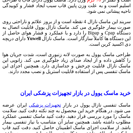
اسلیم است و به علت وزن پایین قاب سبب ایجاد فشار و کوبیدگی
ناحیه پیشانی نمی شود.
سربند این ماسک نازال 4 نقطه است و از بروز علائم و ناراحتی روی
صورت بیمار جلوگیری می کند. ماسک نازال یوول قابلیت اتصال به
دستگاه Cpap و Bipap را دارد و با عملکرد و فشار هوای حاصل از
این دستگاه ها کاملاً سازگار است. ماسک نازال
Yuwell
دارای دریچه
دی اکسید کربن است.
طراحی ماسک یوول به صورت لانه زنبوری است، شدت جریان هوا
را کاهش داده و از ایجاد صدای زیاد جلوگیری می کند. زانویی این
ماسک نازال قابلیت چرخش و جداسازی دارد. همچنین اجزای این
ماسک تنفسی پس از استفاده قابلیت استریل و نصب مجدد دارند.
خرید ماسک یوول در بازار تجهیزات پزشکی ایران
ماسک تنفسی نازال یوول در بازار
تجهیزات پزشکی
ایران عرضه
می شود. در هنگام خرید این محصول به چند نکته دقت کنید. سلامت
ماسک را مورد بررسی قرار دهید. دقت کنید ماسک تنفسی عملکرد
مطلوب داشته باشد. همچنین سایز آن متناسب با نیاز تنفسی بیمار
باشد. از سلامت اجزای ماسک اطمینان حاصل کنید. دقت کنید قاب