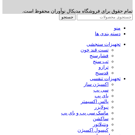
تمام حقوق برای فروشگاه مدیکال نوآوران محفوظ است.
جستجو
منو
دسته بندی ها
تجهیزات سنجشی
تست قند خون
فشارسنج
تب سنج
ترازو
قدسنج
تجهیزات تنفسی
اکسیژن ساز
سی پپ
بای پپ
پالس اکسیمتر
نبولایزر
ماسک سی پپ و بای پپ
ساکشن
ونتیلاتور
کپسول اکسیژن