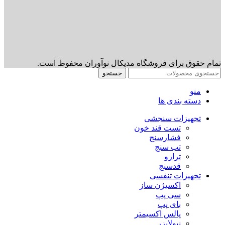
تمام حقوق برای فروشگاه مدیکال نوآوران محفوظ است.
جستجو
منو
دسته بندی ها
تجهیزات سنجشی
تست قند خون
فشارسنج
تب سنج
ترازو
قدسنج
تجهیزات تنفسی
اکسیژن ساز
سی پپ
بای پپ
پالس اکسیمتر
نبولایزر