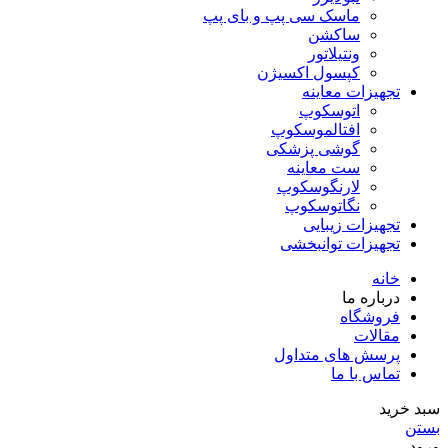
ماسک سی پپ و بای پپ
ساکشن
ونتیلاتور
کپسول اکسیژن
تجهیزات معاینه
اتوسکوپ
افتالموسکوپ
گوشی پزشکی
ست معاینه
لارنگوسکوپ
نگاتوسکوپ
تجهیزات زیبایی
تجهیزات توانبخشی
خانه
درباره ما
فروشگاه
مقالات
پرسش های متداول
تماس با ما
سبد خرید
بستن
ورود