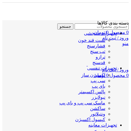
دسته بندی کالاها
جستجو
0
محصول
0
تومان
تجهیزات سنجشی
ورود / ثبت نام
تست قند خون
منو
فشارسنج
تب سنج
ترازو
قدسنج
تجهیزات تنفسی
ورود / ثبت نام
اکسیژن ساز
0
محصول
0
تومان
سی پپ
بای پپ
پالس اکسیمتر
نبولایزر
ماسک سی پپ و بای پپ
ساکشن
ونتیلاتور
کپسول اکسیژن
تجهیزات معاینه