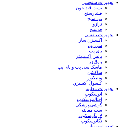
تجهیزات سنجشی
تست قند خون
فشارسنج
تب سنج
ترازو
قدسنج
تجهیزات تنفسی
اکسیژن ساز
سی پپ
بای پپ
پالس اکسیمتر
نبولایزر
ماسک سی پپ و بای پپ
ساکشن
ونتیلاتور
کپسول اکسیژن
تجهیزات معاینه
اتوسکوپ
افتالموسکوپ
گوشی پزشکی
ست معاینه
لارنگوسکوپ
نگاتوسکوپ
تجهیزات زیبایی